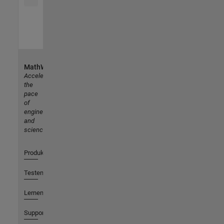
MathWorks
Accelerating
the
pace
of
engineering
and
science
Produkte
Testen oder Kaufen
Lernen
Support