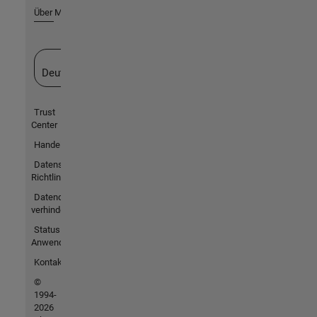
Über MathWorks
Website auswählen
Deutschland
Trust
Center
Handelsmarken
Datenschutz-
Richtlinien
Datendiebstahl
verhindern
Status von
Anwendungen
Kontakt
©
1994-
2026