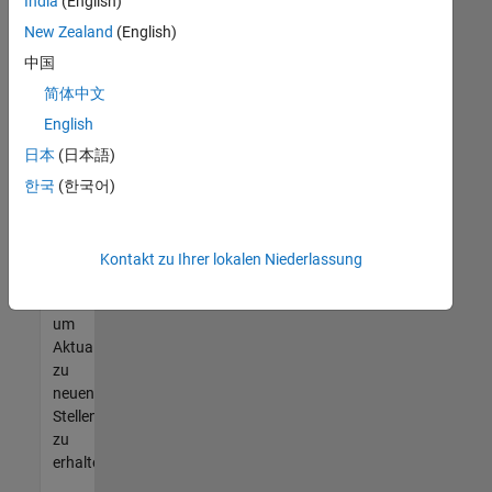
offenen
India
(English)
Stellen
New Zealand
(English)
finden
中国
können,
die
简体中文
Ihren
English
Qualifikationen
日本
(日本語)
entsprechen,
werden
한국
(한국어)
Sie
Mitglied
unseres
Kontakt zu Ihrer lokalen Niederlassung
Talent-
Netzwerks
,
um
Aktualisierungen
zu
neuen
Stellenangeboten
zu
erhalten.