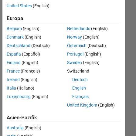
offenen
Finance and Operations
United States
(English)
Stellen,
die
Europa
Ihren
Suchkriterien
Belgium
(English)
Netherlands
(English)
entsprechen.
Denmark
(English)
Norway
(English)
Sie
Deutschland
(Deutsch)
Österreich
(Deutsch)
können
die
España
(Español)
Portugal
(English)
Suchkriterien
Finland
(English)
Sweden
(English)
weiter
France
(Français)
Switzerland
fassen
oder
Ireland
(English)
Deutsch
alle
Italia
(Italiano)
English
Stellenangebote
Luxembourg
(English)
Français
anzeigen
.
Wenn
United Kingdom
(English)
Sie
Asien-Pazifik
noch
immer
Australia
(English)
keine