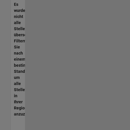
Es
wurden
nicht
alle
Stellen
übersetzt.
Filtern
Sie
nach
einem
bestimmten
Standort,
um
alle
Stellenangebote
in
Ihrer
Region
anzuzeigen.