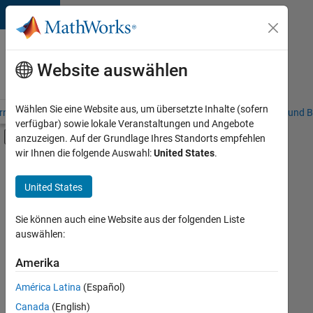
Weiter zum Inhalt
Karriere
bei
Website auswählen
MathWorks
Wählen Sie eine Website aus, um übersetzte Inhalte (sofern
riere – Übersicht
Stellensuche
Niederlassungen
Studierende und B
verfügbar) sowie lokale Veranstaltungen und Angebote
Umschaltung für Off-Canvas-Navigation
anzuzeigen. Auf der Grundlage Ihres Standorts empfehlen
Hauptinhalt
wir Ihnen die folgende Auswahl:
United States
.
FILTER:
Information Technology
United States
+
7
Commercial Sales
Education Sales
Sie können auch eine Website aus der folgenden Liste
auswählen:
Inside Sales
Marketing Communications
Amerika
Derzeit
gibt
Marketing Services
América Latina
(Español)
es
Business Model Team
keine
Canada
(English)