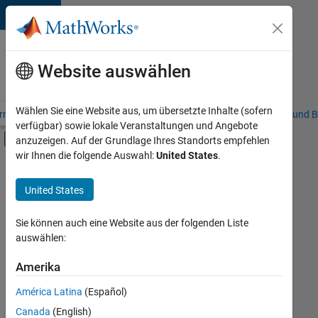
Weiter zum Inhalt
Karriere
bei
Website auswählen
MathWorks
Wählen Sie eine Website aus, um übersetzte Inhalte (sofern
riere – Übersicht
Stellensuche
Niederlassungen
Studierende und B
verfügbar) sowie lokale Veranstaltungen und Angebote
Umschaltung für Off-Canvas-Navigation
anzuzeigen. Auf der Grundlage Ihres Standorts empfehlen
Hauptinhalt
wir Ihnen die folgende Auswahl:
United States
.
FILTER:
Customer Support
United States
+
1
Sales Operations
Sie können auch eine Website aus der folgenden Liste
auswählen:
Amerika
Derzeit
gibt
América Latina
(Español)
es
keine
Canada
(English)