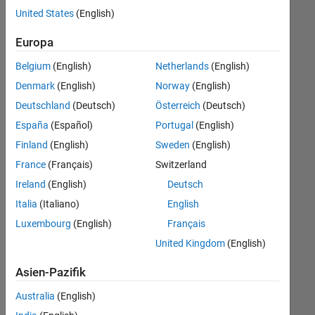
offenen
United States
(English)
Stellen,
die
Europa
Ihren
Suchkriterien
Belgium
(English)
Netherlands
(English)
entsprechen.
Denmark
(English)
Norway
(English)
Sie
Deutschland
(Deutsch)
Österreich
(Deutsch)
können
die
España
(Español)
Portugal
(English)
Suchkriterien
Finland
(English)
Sweden
(English)
weiter
France
(Français)
Switzerland
fassen
oder
Ireland
(English)
Deutsch
alle
Italia
(Italiano)
English
Stellenangebote
Luxembourg
(English)
Français
anzeigen
.
Wenn
United Kingdom
(English)
Sie
Asien-Pazifik
noch
immer
Australia
(English)
keine