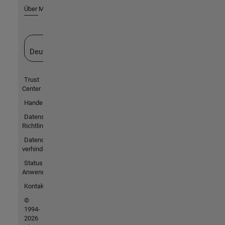
Über MathWorks
Website auswählen
Deutschland
Trust
Center
Handelsmarken
Datenschutz-
Richtlinien
Datendiebstahl
verhindern
Status von
Anwendungen
Kontakt
©
1994-
2026