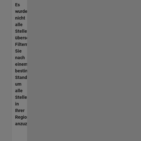
Es
wurden
nicht
alle
Stellen
übersetzt.
Filtern
Sie
nach
einem
bestimmten
Standort,
um
alle
Stellenangebote
in
Ihrer
Region
anzuzeigen.