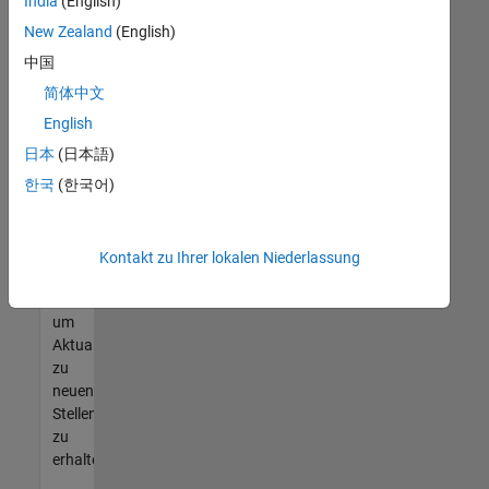
offenen
India
(English)
Stellen
New Zealand
(English)
finden
中国
können,
die
简体中文
Ihren
English
Qualifikationen
日本
(日本語)
entsprechen,
werden
한국
(한국어)
Sie
Mitglied
unseres
Kontakt zu Ihrer lokalen Niederlassung
Talent-
Netzwerks
,
um
Aktualisierungen
zu
neuen
Stellenangeboten
zu
erhalten.