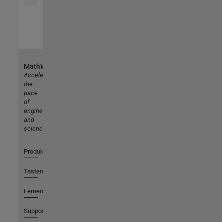
MathWorks
Accelerating
the
pace
of
engineering
and
science
Produkte
Testen oder Kaufen
Lernen
Support