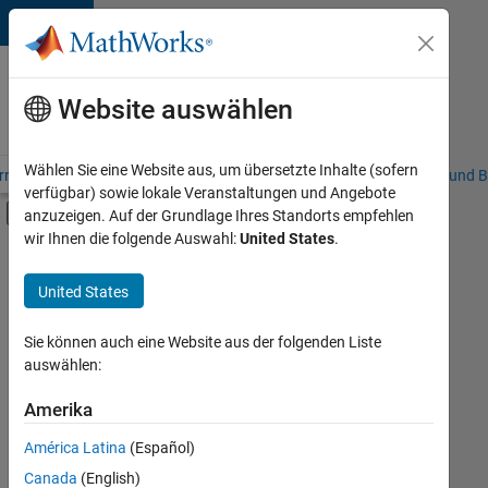
Weiter zum Inhalt
Karriere
bei
Website auswählen
MathWorks
Wählen Sie eine Website aus, um übersetzte Inhalte (sofern
riere – Übersicht
Stellensuche
Niederlassungen
Studierende und B
verfügbar) sowie lokale Veranstaltungen und Angebote
Umschaltung für Off-Canvas-Navigation
anzuzeigen. Auf der Grundlage Ihres Standorts empfehlen
Hauptinhalt
wir Ihnen die folgende Auswahl:
United States
.
FILTER:
Information Technology
United States
+
5
Commercial Sales
Sales Operations
Sie können auch eine Website aus der folgenden Liste
auswählen:
Marketing Services
Human Resources
Amerika
Derzeit
gibt
Legal
América Latina
(Español)
es
keine
Canada
(English)