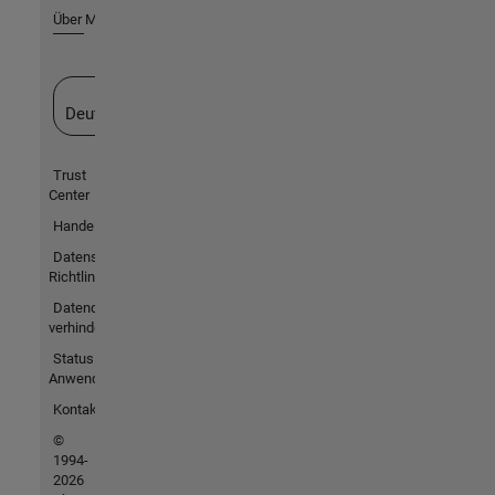
Über MathWorks
Website auswählen
Deutschland
Trust
Center
Handelsmarken
Datenschutz-
Richtlinien
Datendiebstahl
verhindern
Status von
Anwendungen
Kontakt
©
1994-
2026