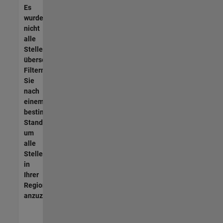
Es
wurden
nicht
alle
Stellen
übersetzt.
Filtern
Sie
nach
einem
bestimmten
Standort,
um
alle
Stellenangebote
in
Ihrer
Region
anzuzeigen.