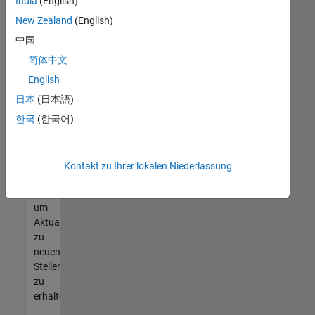
offenen
India
(English)
Stellen
New Zealand
(English)
finden
中国
können,
die
简体中文
Ihren
English
Qualifikationen
日本
(日本語)
entsprechen,
werden
한국
(한국어)
Sie
Mitglied
unseres
Kontakt zu Ihrer lokalen Niederlassung
Talent-
Netzwerks
,
um
Aktualisierungen
zu
neuen
Stellenangeboten
zu
erhalten.