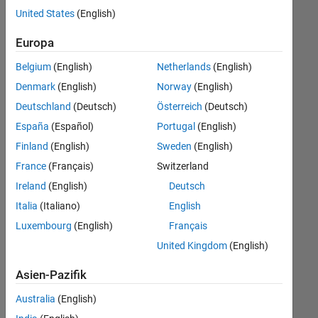
offenen
United States
(English)
Stellen,
die
Europa
Ihren
Suchkriterien
Belgium
(English)
Netherlands
(English)
entsprechen.
Denmark
(English)
Norway
(English)
Sie
Deutschland
(Deutsch)
Österreich
(Deutsch)
können
die
España
(Español)
Portugal
(English)
Suchkriterien
Finland
(English)
Sweden
(English)
weiter
France
(Français)
Switzerland
fassen
oder
Ireland
(English)
Deutsch
alle
Italia
(Italiano)
English
Stellenangebote
Luxembourg
(English)
Français
anzeigen
.
Wenn
United Kingdom
(English)
Sie
Asien-Pazifik
noch
immer
Australia
(English)
keine