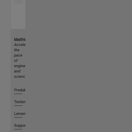
MathWorks
Accelerating
the
pace
of
engineering
and
science
Produkte
Testen oder Kaufen
Lernen
Support