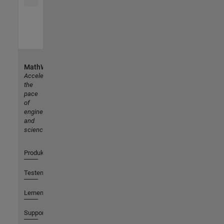
MathWorks
Accelerating
the
pace
of
engineering
and
science
Produkte
Testen oder Kaufen
Lernen
Support