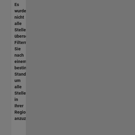
Es
wurden
nicht
alle
Stellen
übersetzt.
Filtern
Sie
nach
einem
bestimmten
Standort,
um
alle
Stellenangebote
in
Ihrer
Region
anzuzeigen.