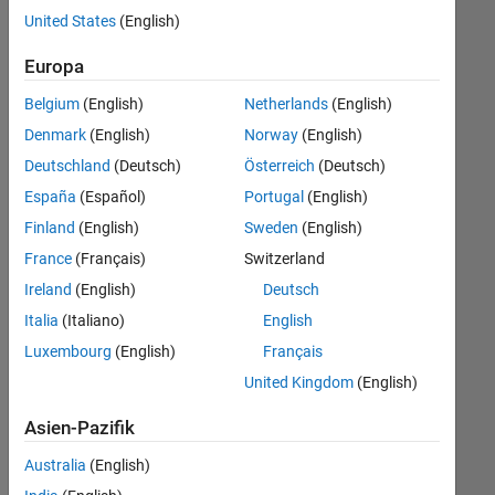
offenen
United States
(English)
Stellen,
die
Europa
Ihren
Suchkriterien
Belgium
(English)
Netherlands
(English)
entsprechen.
Denmark
(English)
Norway
(English)
Sie
Deutschland
(Deutsch)
Österreich
(Deutsch)
können
die
España
(Español)
Portugal
(English)
Suchkriterien
Finland
(English)
Sweden
(English)
weiter
France
(Français)
Switzerland
fassen
oder
Ireland
(English)
Deutsch
alle
Italia
(Italiano)
English
Stellenangebote
Luxembourg
(English)
Français
anzeigen
.
Wenn
United Kingdom
(English)
Sie
Asien-Pazifik
noch
immer
Australia
(English)
keine