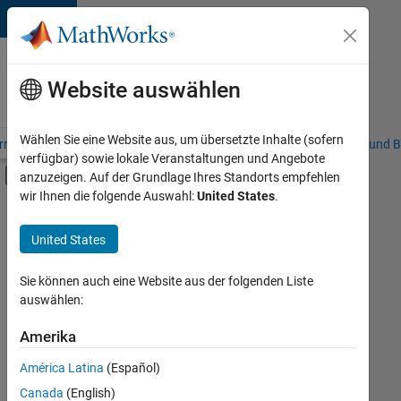
Weiter zum Inhalt
Karriere
bei
Website auswählen
MathWorks
Wählen Sie eine Website aus, um übersetzte Inhalte (sofern
riere – Übersicht
Stellensuche
Niederlassungen
Studierende und B
verfügbar) sowie lokale Veranstaltungen und Angebote
Umschaltung für Off-Canvas-Navigation
anzuzeigen. Auf der Grundlage Ihres Standorts empfehlen
Hauptinhalt
wir Ihnen die folgende Auswahl:
United States
.
FILTER:
Information Technology
United States
+
3
Commercial Sales
Finance and Operations
Sie können auch eine Website aus der folgenden Liste
auswählen:
Human Resources
Amerika
Derzeit
gibt
América Latina
(Español)
es
keine
Canada
(English)