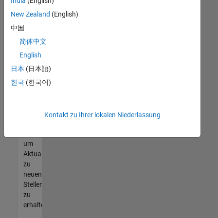
offenen
India
(English)
Stellen
New Zealand
(English)
finden
中国
können,
die
简体中文
Ihren
English
Qualifikationen
日本
(日本語)
entsprechen,
werden
한국
(한국어)
Sie
Mitglied
unseres
Kontakt zu Ihrer lokalen Niederlassung
Talent-
Netzwerks
,
um
Aktualisierungen
zu
neuen
Stellenangeboten
zu
erhalten.