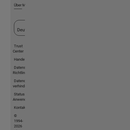
Über MathWorks
Website auswählen
Deutschland
Trust
Center
Handelsmarken
Datenschutz-
Richtlinien
Datendiebstahl
verhindern
Status von
Anwendungen
Kontakt
©
1994-
2026