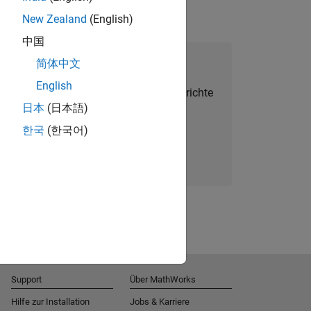
New Zealand
(English)
中国
alent Network beitreten
简体中文
English
Sie personalisierte Stellenangebote, Berichte
日本
(日本語)
und Unternehmensneuigkeiten.
한국
(한국어)
Melden Sie sich noch heute an
Support
Über MathWorks
Hilfe zur Installation
Jobs & Karriere