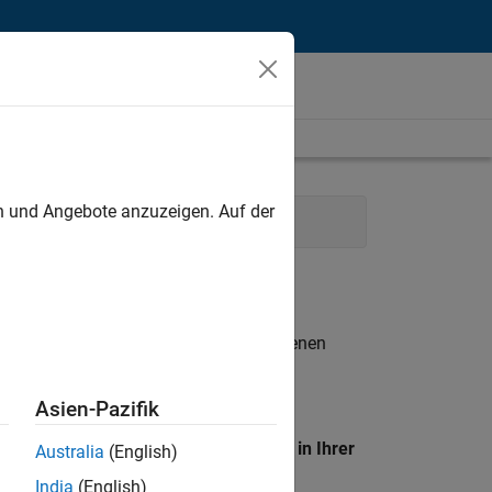
unt
en und Angebote anzuzeigen. Auf der
Marketing Services
n entsprechen.
eigen
. Wenn Sie noch immer keine offenen
 Mitglied unseres
Talent-Netzwerks
, um
Asien-Pazifik
en Standort, um alle Stellenangebote in Ihrer
Australia
(English)
India
(English)