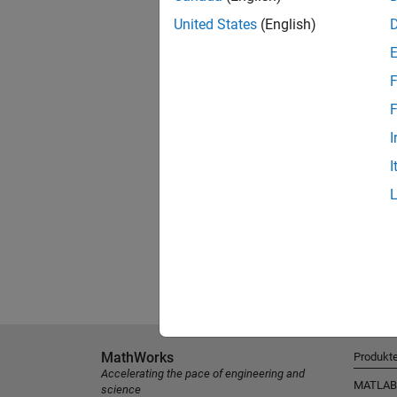
United States
(English)
F
F
I
I
MathWorks
Produkt
Accelerating the pace of engineering and
MATLAB
science