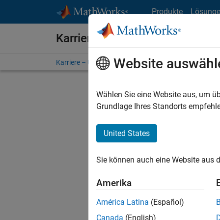
Weiter zum Inhalt
Produkte
Lösung
Karriere bei MathWorks
Website auswähl
Karriere – Übersicht
Stellensuche
Niederlassunge
Wählen Sie eine Website aus, um üb
Grundlage Ihres Standorts empfehle
United States
Derzeit
Sie könn
Sie können auch eine Website aus d
Stellen f
Aktualis
Amerika
Es wurde
América Latina
(Español)
Region a
Canada
(English)