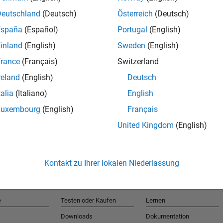
Deutschland
(Deutsch)
Österreich
(Deutsch)
España
(Español)
Portugal
(English)
T
inland
(English)
Sweden
(English)
rance
(Français)
Switzerland
Erhalten 
reland
(English)
Deutsch
talia
(Italiano)
English
Luxembourg
(English)
Français
United Kingdom
(English)
Kontakt zu Ihrer lokalen Niederlassung
e
Testen oder Kaufen
Lernen
Downloads
Dokumentation