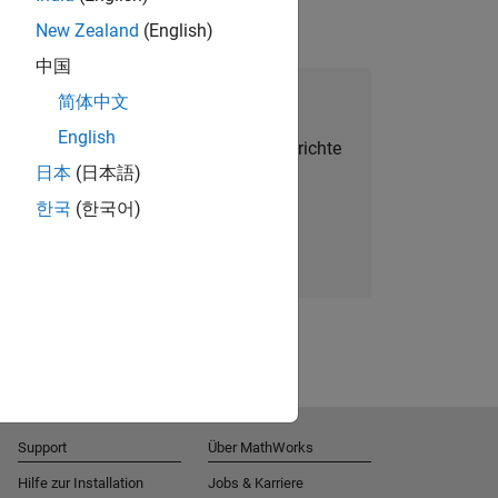
New Zealand
(English)
中国
alent Network beitreten
简体中文
English
Sie personalisierte Stellenangebote, Berichte
日本
(日本語)
und Unternehmensneuigkeiten.
한국
(한국어)
Melden Sie sich noch heute an
Support
Über MathWorks
Hilfe zur Installation
Jobs & Karriere