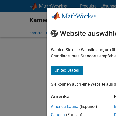
Weiter zum Inhalt
Produkte
Lösung
Karriere bei MathWorks
Website auswähl
Karriere – Übersicht
Stellensuche
Niederlassunge
Wählen Sie eine Website aus, um üb
Grundlage Ihres Standorts empfehle
United States
Derzeit
Sie könn
Sie können auch eine Website aus d
Stellen f
Aktualis
Amerika
Es wurde
América Latina
(Español)
Region a
Canada
(English)