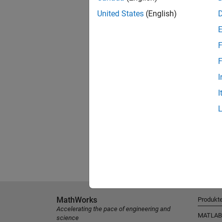
United States
(English)
F
F
I
I
MathWorks
Produkt
Accelerating the pace of engineering and
MATLAB
science