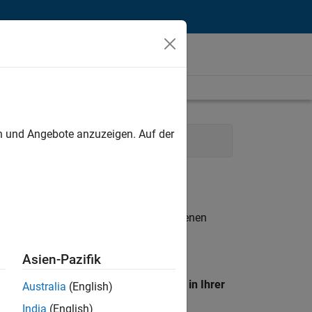
unt
en und Angebote anzuzeigen. Auf der
n entsprechen.
eigen
. Wenn Sie noch immer keine offenen
 Mitglied unseres
Talent-Netzwerks
, um
Asien-Pazifik
en Standort, um alle Stellenangebote in Ihrer
Australia
(English)
India
(English)