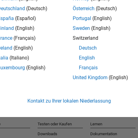
Deutschland
(Deutsch)
Österreich
(Deutsch)
España
(Español)
Portugal
(English)
T
inland
(English)
Sweden
(English)
rance
(Français)
Switzerland
Erhalten 
reland
(English)
Deutsch
talia
(Italiano)
English
Luxembourg
(English)
Français
United Kingdom
(English)
Kontakt zu Ihrer lokalen Niederlassung
e
Testen oder Kaufen
Lernen
Downloads
Dokumentation