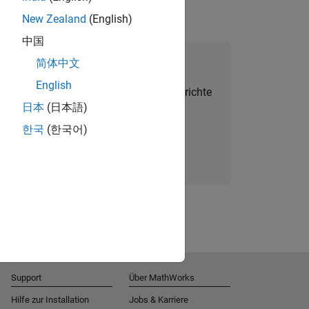
New Zealand
(English)
中国
alent Network beitreten
简体中文
English
Sie personalisierte Stellenangebote, Berichte
日本
(日本語)
und Unternehmensneuigkeiten.
한국
(한국어)
Melden Sie sich noch heute an
Support
Über MathWorks
Hilfe zur Installation
Jobs & Karriere