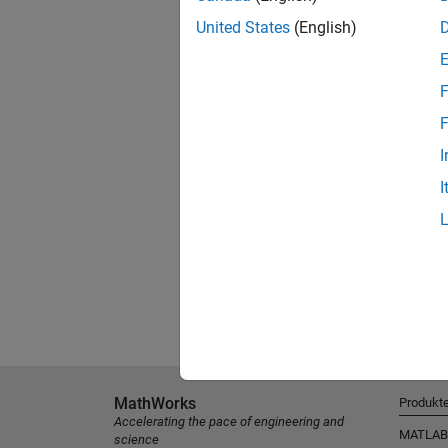
United States
(English)
F
F
I
I
MathWorks
Produkt
Accelerating the pace of engineering and
MATLAB
science