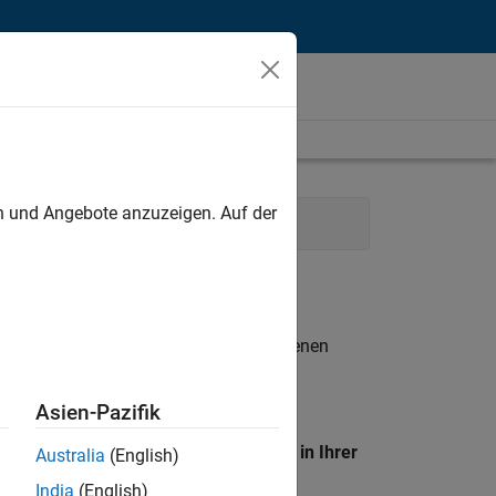
unt
en und Angebote anzuzeigen. Auf der
cations
Finance and Operations
n entsprechen.
eigen
. Wenn Sie noch immer keine offenen
 Mitglied unseres
Talent-Netzwerks
, um
Asien-Pazifik
en Standort, um alle Stellenangebote in Ihrer
Australia
(English)
India
(English)