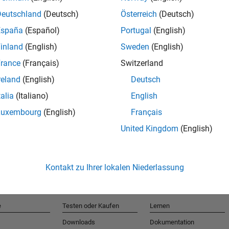
Deutschland
(Deutsch)
Österreich
(Deutsch)
España
(Español)
Portugal
(English)
T
inland
(English)
Sweden
(English)
rance
(Français)
Switzerland
Erhalten 
reland
(English)
Deutsch
talia
(Italiano)
English
Luxembourg
(English)
Français
United Kingdom
(English)
Kontakt zu Ihrer lokalen Niederlassung
e
Testen oder Kaufen
Lernen
Downloads
Dokumentation