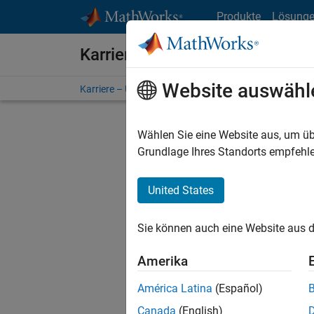
Weiter zum Inhalt
Produkte
Lösung
Karriere bei MathWorks
Website auswähl
Karriere – Übersicht
Stellensuche
Niederlassunge
Wählen Sie eine Website aus, um üb
Grundlage Ihres Standorts empfehle
United States
Derzeit
Sie könn
Sie können auch eine Website aus d
Stellen f
Aktualis
Amerika
Es wurde
América Latina
(Español)
Region a
Canada
(English)