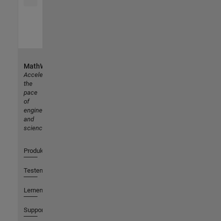
MathWorks
Accelerating
the
pace
of
engineering
and
science
Produkte
Testen oder Kaufen
Lernen
Support