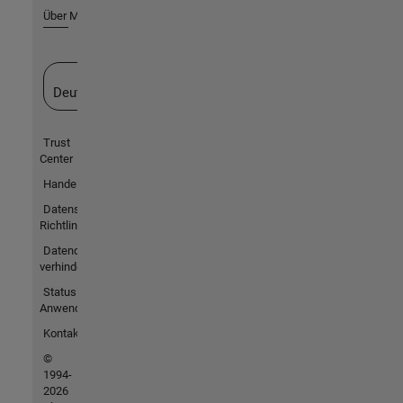
Über MathWorks
Website auswählen
Deutschland
Trust
Center
Handelsmarken
Datenschutz-
Richtlinien
Datendiebstahl
verhindern
Status von
Anwendungen
Kontakt
©
1994-
2026