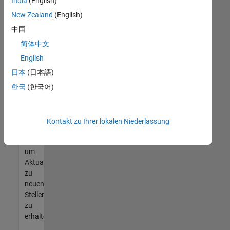
offenen
India
(English)
Stellen
New Zealand
(English)
finden
中国
können,
die
简体中文
Ihren
English
Qualifikationen
日本
(日本語)
entsprechen,
werden
한국
(한국어)
Sie
Mitglied
unseres
Kontakt zu Ihrer lokalen Niederlassung
Talent-
Netzwerks
,
um
Aktualisierungen
zu
neuen
Stellenangeboten
zu
erhalten.