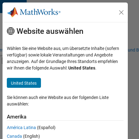
Weiter zum Inhalt
Karriere
bei
Website auswählen
MathWorks
Wählen Sie eine Website aus, um übersetzte Inhalte (sofern
riere – Übersicht
Stellensuche
Niederlassungen
Studierende und B
verfügbar) sowie lokale Veranstaltungen und Angebote
Umschaltung für Off-Canvas-Navigation
anzuzeigen. Auf der Grundlage Ihres Standorts empfehlen
Hauptinhalt
wir Ihnen die folgende Auswahl:
United States
.
FILTER:
Information Technology
United States
+
4
Commercial Sales
Inside Sales
Sie können auch eine Website aus der folgenden Liste
auswählen:
Marketing Communications
Finance and Operations
Amerika
Derzeit
gibt
América Latina
(Español)
es
keine
Canada
(English)