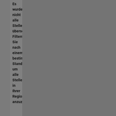
Es
wurden
nicht
alle
Stellen
übersetzt.
Filtern
Sie
nach
einem
bestimmten
Standort,
um
alle
Stellenangebote
in
Ihrer
Region
anzuzeigen.