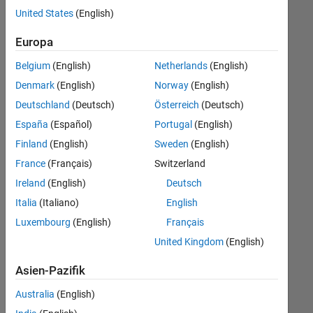
offenen
United States
(English)
Stellen,
die
Europa
Ihren
Suchkriterien
Belgium
(English)
Netherlands
(English)
entsprechen.
Denmark
(English)
Norway
(English)
Sie
Deutschland
(Deutsch)
Österreich
(Deutsch)
können
die
España
(Español)
Portugal
(English)
Suchkriterien
Finland
(English)
Sweden
(English)
weiter
France
(Français)
Switzerland
fassen
oder
Ireland
(English)
Deutsch
alle
Italia
(Italiano)
English
Stellenangebote
Luxembourg
(English)
Français
anzeigen
.
Wenn
United Kingdom
(English)
Sie
Asien-Pazifik
noch
immer
Australia
(English)
keine