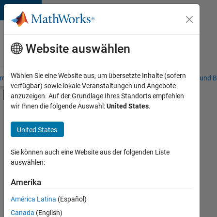
Weiter zum Inhalt
Karriere
bei
Website auswählen
MathWorks
Wählen Sie eine Website aus, um übersetzte Inhalte (sofern
riere – Übersicht
Stellensuche
Niederlassungen
Studierende und B
verfügbar) sowie lokale Veranstaltungen und Angebote
Umschaltung für Off-Canvas-Navigation
anzuzeigen. Auf der Grundlage Ihres Standorts empfehlen
Hauptinhalt
wir Ihnen die folgende Auswahl:
United States
.
FILTER:
Inside Sales
United States
+
3
Sales Operations
Marketing Services
Sie können auch eine Website aus der folgenden Liste
auswählen:
Human Resources
Amerika
Derzeit
gibt
América Latina
(Español)
es
keine
Canada
(English)