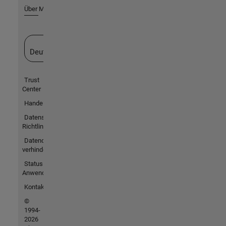
Über MathWorks
Website auswählen
Deutschland
Trust
Center
Handelsmarken
Datenschutz-
Richtlinien
Datendiebstahl
verhindern
Status von
Anwendungen
Kontakt
©
1994-
2026