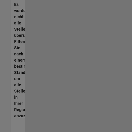
Es
wurden
nicht
alle
Stellen
übersetzt.
Filtern
Sie
nach
einem
bestimmten
Standort,
um
alle
Stellenangebote
in
Ihrer
Region
anzuzeigen.