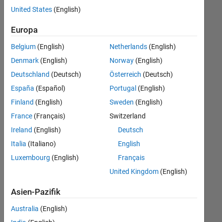
offenen
United States
(English)
Stellen,
die
Europa
Ihren
Suchkriterien
Belgium
(English)
Netherlands
(English)
entsprechen.
Denmark
(English)
Norway
(English)
Sie
Deutschland
(Deutsch)
Österreich
(Deutsch)
können
die
España
(Español)
Portugal
(English)
Suchkriterien
Finland
(English)
Sweden
(English)
weiter
France
(Français)
Switzerland
fassen
oder
Ireland
(English)
Deutsch
alle
Italia
(Italiano)
English
Stellenangebote
Luxembourg
(English)
Français
anzeigen
.
Wenn
United Kingdom
(English)
Sie
Asien-Pazifik
noch
immer
Australia
(English)
keine