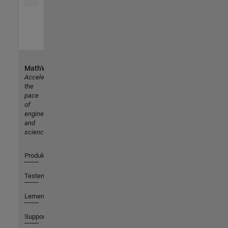
MathWorks
Accelerating
the
pace
of
engineering
and
science
Produkte
Testen oder Kaufen
Lernen
Support