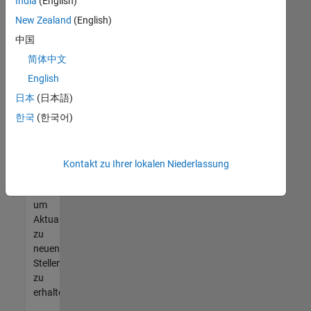
offenen
India
(English)
Stellen
New Zealand
(English)
finden
中国
können,
die
简体中文
Ihren
English
Qualifikationen
日本
(日本語)
entsprechen,
werden
한국
(한국어)
Sie
Mitglied
unseres
Kontakt zu Ihrer lokalen Niederlassung
Talent-
Netzwerks
,
um
Aktualisierungen
zu
neuen
Stellenangeboten
zu
erhalten.