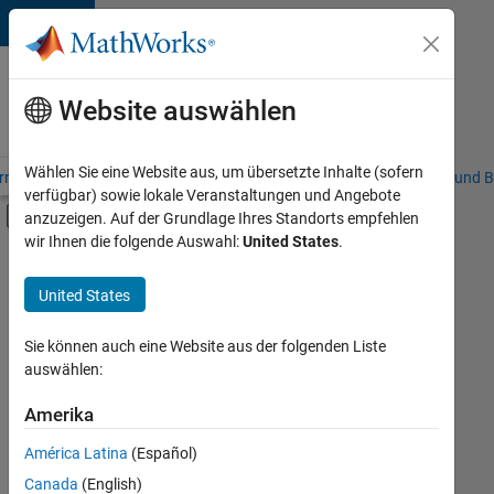
Weiter zum Inhalt
Karriere
bei
Website auswählen
MathWorks
Wählen Sie eine Website aus, um übersetzte Inhalte (sofern
riere – Übersicht
Stellensuche
Niederlassungen
Studierende und B
verfügbar) sowie lokale Veranstaltungen und Angebote
Umschaltung für Off-Canvas-Navigation
anzuzeigen. Auf der Grundlage Ihres Standorts empfehlen
Hauptinhalt
wir Ihnen die folgende Auswahl:
United States
.
FILTER:
Information Technology
United States
+
2
Sales Operations
Human Resources
Sie können auch eine Website aus der folgenden Liste
auswählen:
Amerika
Derzeit
gibt
América Latina
(Español)
es
keine
Canada
(English)