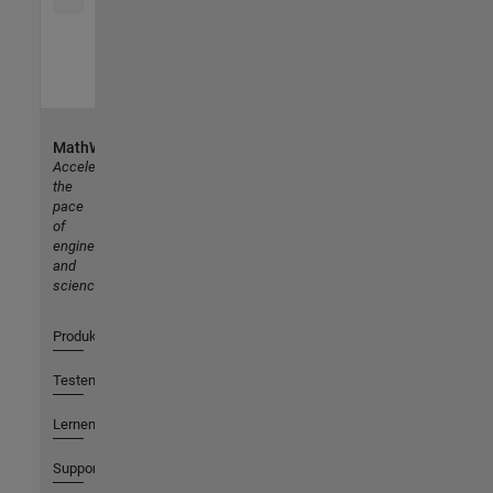
MathWorks
Accelerating
the
pace
of
engineering
and
science
Produkte
Testen oder Kaufen
Lernen
Support