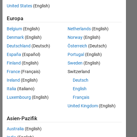
offenen
United States
(English)
Stellen,
die
Europa
Ihren
Suchkriterien
Belgium
(English)
Netherlands
(English)
entsprechen.
Denmark
(English)
Norway
(English)
Sie
Deutschland
(Deutsch)
Österreich
(Deutsch)
können
die
España
(Español)
Portugal
(English)
Suchkriterien
Finland
(English)
Sweden
(English)
weiter
France
(Français)
Switzerland
fassen
oder
Ireland
(English)
Deutsch
alle
Italia
(Italiano)
English
Stellenangebote
Luxembourg
(English)
Français
anzeigen
.
Wenn
United Kingdom
(English)
Sie
Asien-Pazifik
noch
immer
Australia
(English)
keine