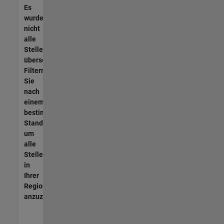
Es
wurden
nicht
alle
Stellen
übersetzt.
Filtern
Sie
nach
einem
bestimmten
Standort,
um
alle
Stellenangebote
in
Ihrer
Region
anzuzeigen.