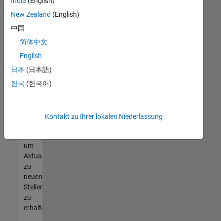
offenen
India
(English)
Stellen
New Zealand
(English)
finden
中国
können,
die
简体中文
Ihren
English
Qualifikationen
日本
(日本語)
entsprechen,
werden
한국
(한국어)
Sie
Mitglied
unseres
Kontakt zu Ihrer lokalen Niederlassung
Talent-
Netzwerks
,
um
Aktualisierungen
zu
neuen
Stellenangeboten
zu
erhalten.