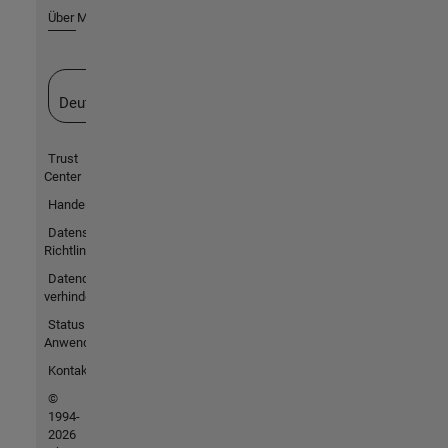
Über MathWorks
Website auswählen
Deutschland
Trust
Center
Handelsmarken
Datenschutz-
Richtlinien
Datendiebstahl
verhindern
Status von
Anwendungen
Kontakt
©
1994-
2026