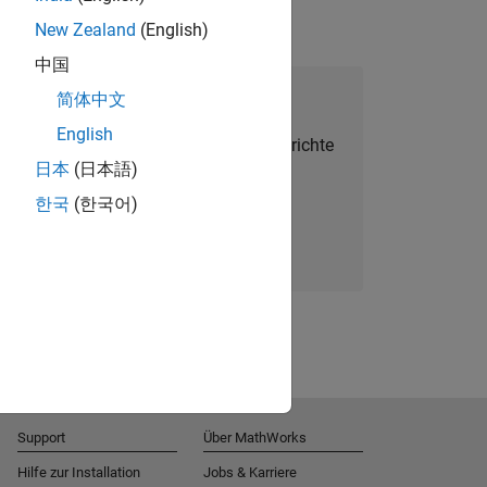
New Zealand
(English)
中国
alent Network beitreten
简体中文
English
Sie personalisierte Stellenangebote, Berichte
日本
(日本語)
und Unternehmensneuigkeiten.
한국
(한국어)
Melden Sie sich noch heute an
Support
Über MathWorks
Hilfe zur Installation
Jobs & Karriere