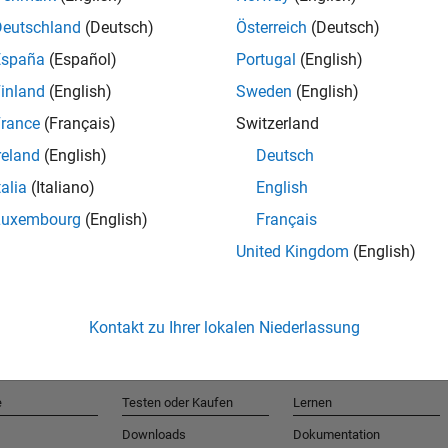
Deutschland
(Deutsch)
Österreich
(Deutsch)
España
(Español)
Portugal
(English)
T
inland
(English)
Sweden
(English)
rance
(Français)
Switzerland
Erhalten 
reland
(English)
Deutsch
talia
(Italiano)
English
Luxembourg
(English)
Français
United Kingdom
(English)
Kontakt zu Ihrer lokalen Niederlassung
e
Testen oder Kaufen
Lernen
Downloads
Dokumentation