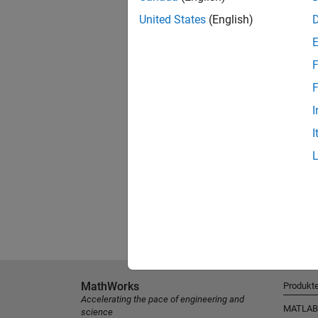
United States
(English)
F
F
I
I
MathWorks
Produkt
Accelerating the pace of engineering and
MATLAB
science