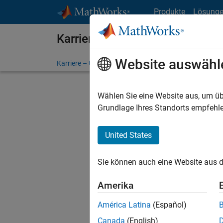
Weiter zum Inhalt
Produkte
Lösung
Karriere bei MathWorks
Website auswähl
Karriere – Übersicht
Stellensuche
Niederlassunge
Wählen Sie eine Website aus, um üb
Grundlage Ihres Standorts empfehle
United States
Derzeit
Sie könn
Sie können auch eine Website aus d
Stellen f
Aktualis
Amerika
Es wurde
América Latina
(Español)
Region a
Canada
(English)