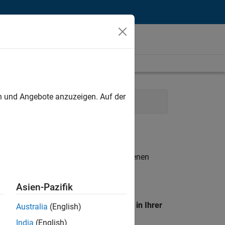
unt
en und Angebote anzuzeigen. Auf der
tions
Human Resources
n entsprechen.
eigen
. Wenn Sie noch immer keine offenen
 Mitglied unseres
Talent-Netzwerks
, um
Asien-Pazifik
en Standort, um alle Stellenangebote in Ihrer
Australia
(English)
India
(English)