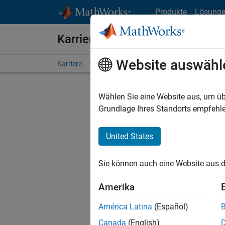
Weiter zum Inhalt
Produkte
Lösung
Karriere bei MathWorks
Website auswähl
Karriere – Übersicht
Stellensuche
Niederlassunge
Wählen Sie eine Website aus, um üb
Grundlage Ihres Standorts empfehle
United States
Derzeit
Sie könn
Sie können auch eine Website aus d
Stellen f
Aktualis
Amerika
Es wurde
América Latina
(Español)
Region a
Canada
(English)