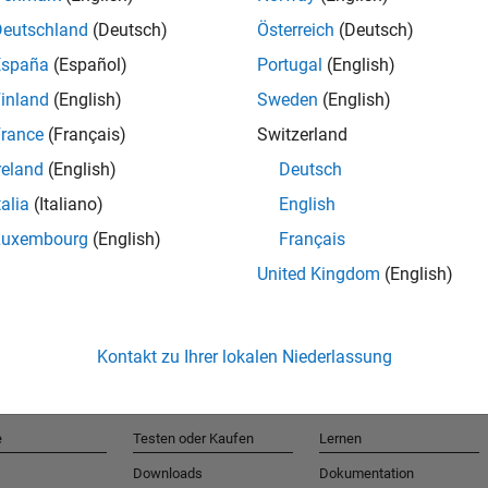
Deutschland
(Deutsch)
Österreich
(Deutsch)
España
(Español)
Portugal
(English)
T
inland
(English)
Sweden
(English)
rance
(Français)
Switzerland
Erhalten 
reland
(English)
Deutsch
talia
(Italiano)
English
Luxembourg
(English)
Français
United Kingdom
(English)
Kontakt zu Ihrer lokalen Niederlassung
e
Testen oder Kaufen
Lernen
Downloads
Dokumentation