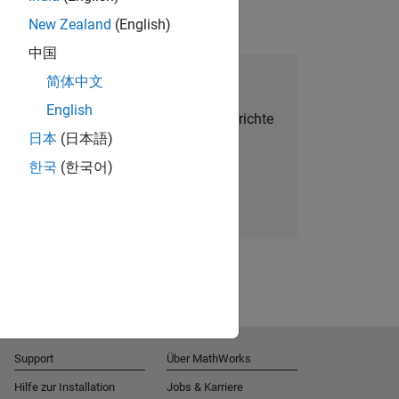
New Zealand
(English)
中国
alent Network beitreten
简体中文
English
Sie personalisierte Stellenangebote, Berichte
日本
(日本語)
und Unternehmensneuigkeiten.
한국
(한국어)
Melden Sie sich noch heute an
Support
Über MathWorks
Hilfe zur Installation
Jobs & Karriere