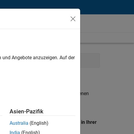
unt
en und Angebote anzuzeigen. Auf der
Model Team
Human Resources
n entsprechen.
eigen
. Wenn Sie noch immer keine offenen
 Mitglied unseres
Talent-Netzwerks
, um
Asien-Pazifik
en Standort, um alle Stellenangebote in Ihrer
Australia
(English)
India
(English)