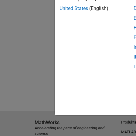
United States
(English)
F
F
I
I
MathWorks
Produkt
Accelerating the pace of engineering and
MATLAB
science