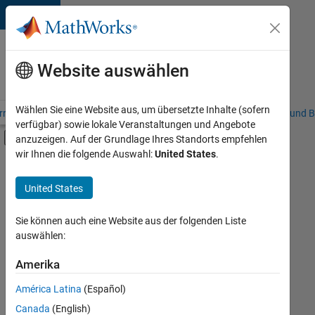
Weiter zum Inhalt
Karriere
bei
Website auswählen
MathWorks
Wählen Sie eine Website aus, um übersetzte Inhalte (sofern
riere – Übersicht
Stellensuche
Niederlassungen
Studierende und B
verfügbar) sowie lokale Veranstaltungen und Angebote
Umschaltung für Off-Canvas-Navigation
anzuzeigen. Auf der Grundlage Ihres Standorts empfehlen
Hauptinhalt
wir Ihnen die folgende Auswahl:
United States
.
FILTER:
Information Technology
United States
+
2
Customer Support
Marketing Services
Sie können auch eine Website aus der folgenden Liste
auswählen:
Amerika
Derzeit
gibt
América Latina
(Español)
es
keine
Canada
(English)