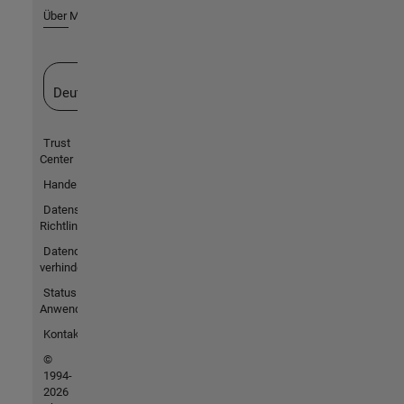
Über MathWorks
Website auswählen
Deutschland
Trust
Center
Handelsmarken
Datenschutz-
Richtlinien
Datendiebstahl
verhindern
Status von
Anwendungen
Kontakt
©
1994-
2026