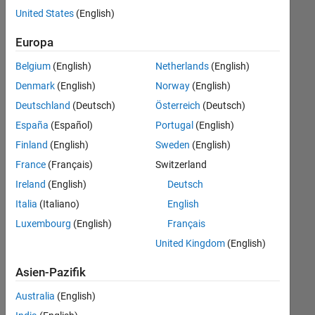
offenen
United States
(English)
Stellen,
die
Europa
Ihren
Suchkriterien
Belgium
(English)
Netherlands
(English)
entsprechen.
Denmark
(English)
Norway
(English)
Sie
Deutschland
(Deutsch)
Österreich
(Deutsch)
können
die
España
(Español)
Portugal
(English)
Suchkriterien
Finland
(English)
Sweden
(English)
weiter
France
(Français)
Switzerland
fassen
oder
Ireland
(English)
Deutsch
alle
Italia
(Italiano)
English
Stellenangebote
Luxembourg
(English)
Français
anzeigen
.
Wenn
United Kingdom
(English)
Sie
Asien-Pazifik
noch
immer
Australia
(English)
keine