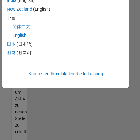
offenen
India
(English)
Stellen
New Zealand
(English)
finden
中国
können,
die
简体中文
Ihren
English
Qualifikationen
日本
(日本語)
entsprechen,
werden
한국
(한국어)
Sie
Mitglied
unseres
Kontakt zu Ihrer lokalen Niederlassung
Talent-
Netzwerks
,
um
Aktualisierungen
zu
neuen
Stellenangeboten
zu
erhalten.