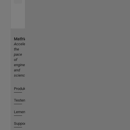
MathWorks
Accelerating
the
pace
of
engineering
and
science
Produkte
Testen oder Kaufen
Lernen
Support