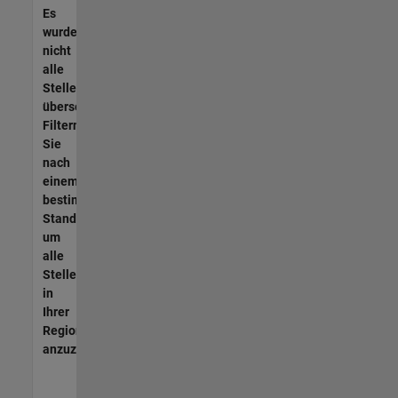
Es
wurden
nicht
alle
Stellen
übersetzt.
Filtern
Sie
nach
einem
bestimmten
Standort,
um
alle
Stellenangebote
in
Ihrer
Region
anzuzeigen.