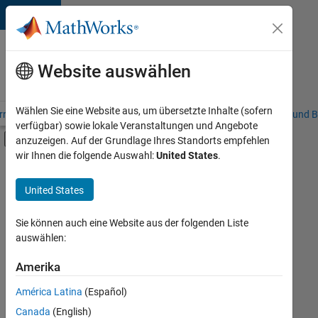
Weiter zum Inhalt
Karriere
bei
Website auswählen
MathWorks
Wählen Sie eine Website aus, um übersetzte Inhalte (sofern
riere – Übersicht
Stellensuche
Niederlassungen
Studierende und B
verfügbar) sowie lokale Veranstaltungen und Angebote
Umschaltung für Off-Canvas-Navigation
anzuzeigen. Auf der Grundlage Ihres Standorts empfehlen
Hauptinhalt
wir Ihnen die folgende Auswahl:
United States
.
FILTER:
Information Technology
United States
+
3
Commercial Sales
Inside Sales
Sie können auch eine Website aus der folgenden Liste
auswählen:
Human Resources
Amerika
Derzeit
gibt
América Latina
(Español)
es
keine
Canada
(English)