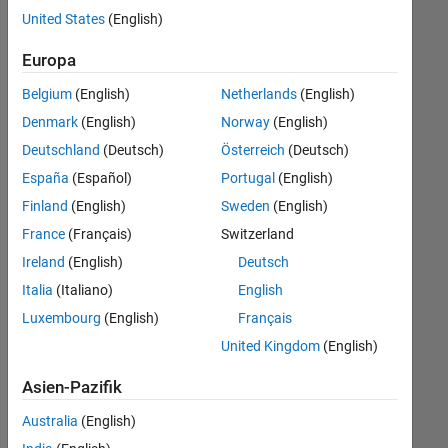
offenen
United States
(English)
Stellen,
die
Europa
Ihren
Suchkriterien
Belgium
(English)
Netherlands
(English)
entsprechen.
Denmark
(English)
Norway
(English)
Sie
Deutschland
(Deutsch)
Österreich
(Deutsch)
können
die
España
(Español)
Portugal
(English)
Suchkriterien
Finland
(English)
Sweden
(English)
weiter
France
(Français)
Switzerland
fassen
oder
Ireland
(English)
Deutsch
alle
Italia
(Italiano)
English
Stellenangebote
Luxembourg
(English)
Français
anzeigen
.
Wenn
United Kingdom
(English)
Sie
Asien-Pazifik
noch
immer
Australia
(English)
keine