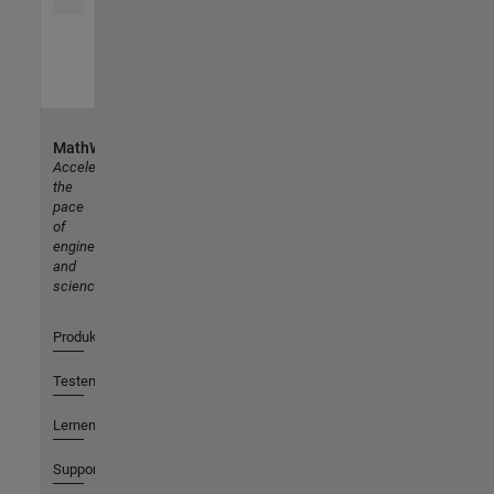
MathWorks
Accelerating
the
pace
of
engineering
and
science
Produkte
Testen oder Kaufen
Lernen
Support