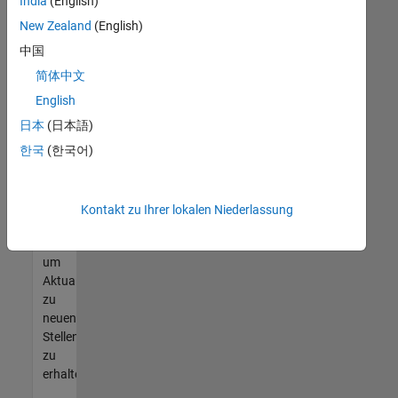
offenen
India
(English)
Stellen
New Zealand
(English)
finden
中国
können,
die
简体中文
Ihren
English
Qualifikationen
日本
(日本語)
entsprechen,
werden
한국
(한국어)
Sie
Mitglied
unseres
Kontakt zu Ihrer lokalen Niederlassung
Talent-
Netzwerks
,
um
Aktualisierungen
zu
neuen
Stellenangeboten
zu
erhalten.