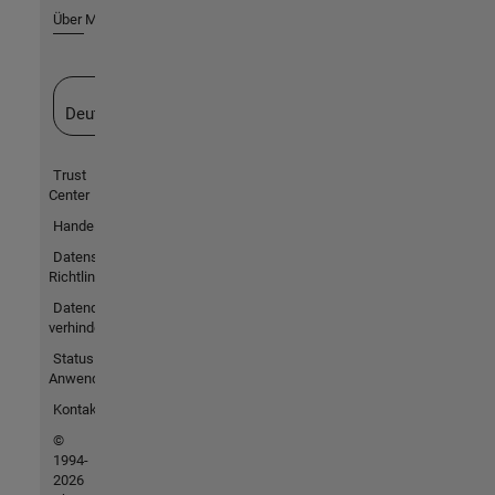
Über MathWorks
Website auswählen
Deutschland
Trust
Center
Handelsmarken
Datenschutz-
Richtlinien
Datendiebstahl
verhindern
Status von
Anwendungen
Kontakt
©
1994-
2026