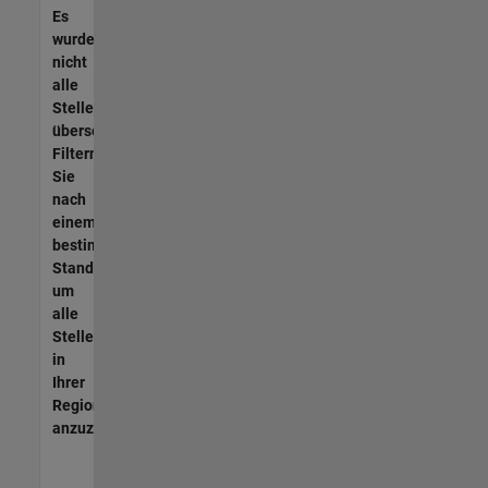
Es
wurden
nicht
alle
Stellen
übersetzt.
Filtern
Sie
nach
einem
bestimmten
Standort,
um
alle
Stellenangebote
in
Ihrer
Region
anzuzeigen.