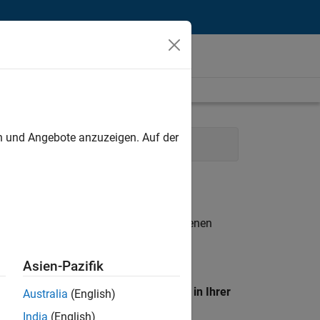
unt
en und Angebote anzuzeigen. Auf der
n Sales
Marketing Services
n entsprechen.
eigen
. Wenn Sie noch immer keine offenen
 Mitglied unseres
Talent-Netzwerks
, um
Asien-Pazifik
en Standort, um alle Stellenangebote in Ihrer
Australia
(English)
India
(English)