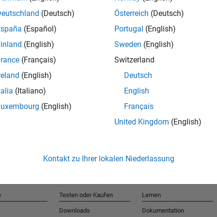
Deutschland
(Deutsch)
Österreich
(Deutsch)
España
(Español)
Portugal
(English)
T
inland
(English)
Sweden
(English)
rance
(Français)
Switzerland
Erhalten 
reland
(English)
Deutsch
talia
(Italiano)
English
Luxembourg
(English)
Français
United Kingdom
(English)
Kontakt zu Ihrer lokalen Niederlassung
e
Testen oder Kaufen
Lernen
Downloads
Dokumentation