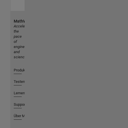
MathWorks
Accelerating
the
pace
of
engineering
and
science
Produkte
Testen oder Kaufen
Lernen
Support
Über MathWorks