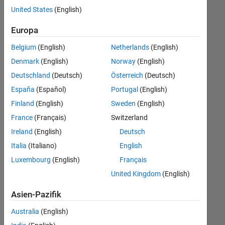
Ihren
United States
(English)
Suchkriterien
entsprechen.
Europa
Sie
Belgium
(English)
Netherlands
(English)
können
die
Denmark
(English)
Norway
(English)
Suchkriterien
Deutschland
(Deutsch)
Österreich
(Deutsch)
weiter
España
(Español)
Portugal
(English)
fassen
oder
Finland
(English)
Sweden
(English)
alle
France
(Français)
Switzerland
Stellenangebote
Ireland
(English)
Deutsch
anzeigen
.
Wenn
Italia
(Italiano)
English
Sie
Luxembourg
(English)
Français
noch
United Kingdom
(English)
immer
keine
Asien-Pazifik
offenen
Stellen
Australia
(English)
finden