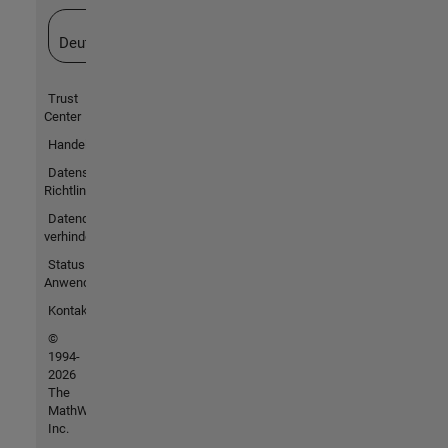
Website auswählen
Deutschland
Trust
Center
Handelsmarken
Datenschutz-
Richtlinien
Datendiebstahl
verhindern
Status von
Anwendungen
Kontakt
©
1994-
2026
The
MathWorks,
Inc.