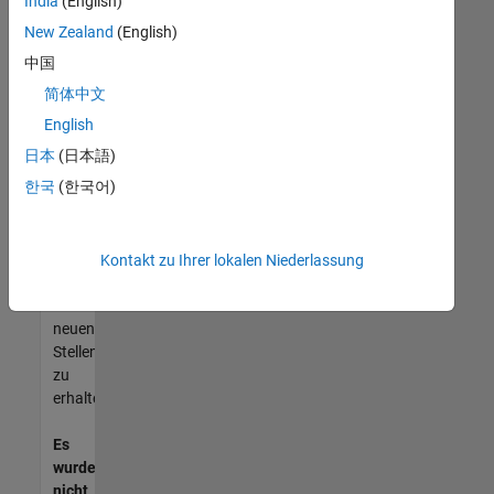
India
(English)
können,
die
New Zealand
(English)
Ihren
中国
Qualifikationen
简体中文
entsprechen,
werden
English
Sie
日本
(日本語)
Mitglied
한국
(한국어)
unseres
Talent-
Netzwerks
,
um
Kontakt zu Ihrer lokalen Niederlassung
Aktualisierungen
zu
neuen
Stellenangeboten
zu
erhalten.
Es
wurden
nicht