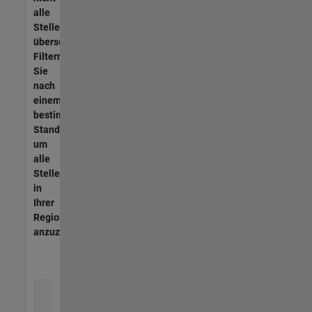
alle
Stellen
übersetzt.
Filtern
Sie
nach
einem
bestimmten
Standort,
um
alle
Stellenangebote
in
Ihrer
Region
anzuzeigen.