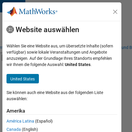
Weiter zum Inhalt
Karriere
bei
Website auswählen
MathWorks
Wählen Sie eine Website aus, um übersetzte Inhalte (sofern
riere – Übersicht
Stellensuche
Niederlassungen
Studierende und B
verfügbar) sowie lokale Veranstaltungen und Angebote
Umschaltung für Off-Canvas-Navigation
anzuzeigen. Auf der Grundlage Ihres Standorts empfehlen
Hauptinhalt
wir Ihnen die folgende Auswahl:
United States
.
FILTER:
Commercial Sales
United States
Sie können auch eine Website aus der folgenden Liste
Derzeit
auswählen:
gibt
es
Amerika
keine
offenen
América Latina
(Español)
Stellen,
die
Canada
(English)