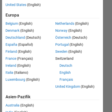
offenen
United States
(English)
Stellen,
die
Europa
Ihren
Suchkriterien
Belgium
(English)
Netherlands
(English)
entsprechen.
Denmark
(English)
Norway
(English)
Sie
Deutschland
(Deutsch)
Österreich
(Deutsch)
können
die
España
(Español)
Portugal
(English)
Suchkriterien
Finland
(English)
Sweden
(English)
weiter
France
(Français)
Switzerland
fassen
oder
Ireland
(English)
Deutsch
alle
Italia
(Italiano)
English
Stellenangebote
Luxembourg
(English)
Français
anzeigen
.
Wenn
United Kingdom
(English)
Sie
Asien-Pazifik
noch
immer
Australia
(English)
keine