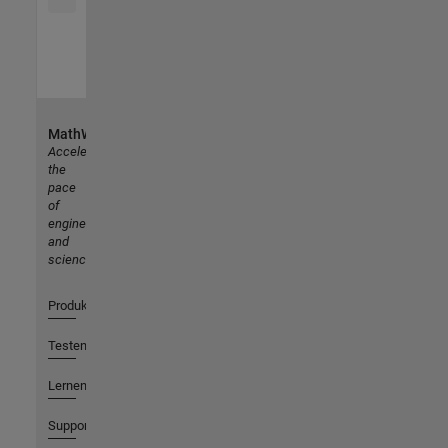
MathWorks
Accelerating
the
pace
of
engineering
and
science
Produkte
Testen oder Kaufen
Lernen
Support