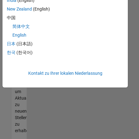
offenen
India
(English)
Stellen
New Zealand
(English)
finden
中国
können,
die
简体中文
Ihren
English
Qualifikationen
日本
(日本語)
entsprechen,
werden
한국
(한국어)
Sie
Mitglied
unseres
Kontakt zu Ihrer lokalen Niederlassung
Talent-
Netzwerks
,
um
Aktualisierungen
zu
neuen
Stellenangeboten
zu
erhalten.