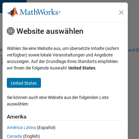
Weiter zum Inhalt
Karriere
bei
Website auswählen
MathWorks
Wählen Sie eine Website aus, um übersetzte Inhalte (sofern
riere – Übersicht
Stellensuche
Niederlassungen
Studierende und B
verfügbar) sowie lokale Veranstaltungen und Angebote
Umschaltung für Off-Canvas-Navigation
anzuzeigen. Auf der Grundlage Ihres Standorts empfehlen
Hauptinhalt
wir Ihnen die folgende Auswahl:
United States
.
FILTER:
Information Technology
United States
+
2
Inside Sales
Legal
Sie können auch eine Website aus der folgenden Liste
auswählen:
Amerika
Derzeit
gibt
América Latina
(Español)
es
keine
Canada
(English)