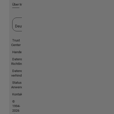
Über MathWorks
Website auswählen
Deutschland
Trust
Center
Handelsmarken
Datenschutz-
Richtlinien
Datendiebstahl
verhindern
Status von
Anwendungen
Kontakt
©
1994-
2026