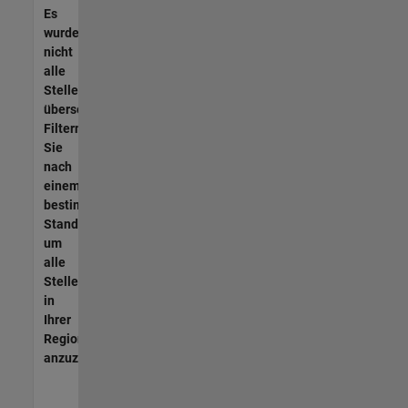
Es
wurden
nicht
alle
Stellen
übersetzt.
Filtern
Sie
nach
einem
bestimmten
Standort,
um
alle
Stellenangebote
in
Ihrer
Region
anzuzeigen.