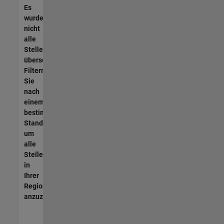
Es
wurden
nicht
alle
Stellen
übersetzt.
Filtern
Sie
nach
einem
bestimmten
Standort,
um
alle
Stellenangebote
in
Ihrer
Region
anzuzeigen.