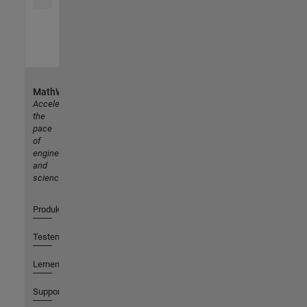
MathWorks
Accelerating
the
pace
of
engineering
and
science
Produkte
Testen oder Kaufen
Lernen
Support