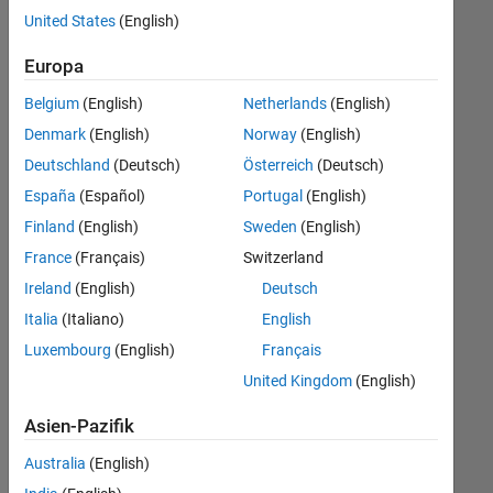
offenen
United States
(English)
Stellen,
die
Europa
Ihren
Suchkriterien
Belgium
(English)
Netherlands
(English)
entsprechen.
Denmark
(English)
Norway
(English)
Sie
Deutschland
(Deutsch)
Österreich
(Deutsch)
können
die
España
(Español)
Portugal
(English)
Suchkriterien
Finland
(English)
Sweden
(English)
weiter
France
(Français)
Switzerland
fassen
oder
Ireland
(English)
Deutsch
alle
Italia
(Italiano)
English
Stellenangebote
Luxembourg
(English)
Français
anzeigen
.
Wenn
United Kingdom
(English)
Sie
Asien-Pazifik
noch
immer
Australia
(English)
keine