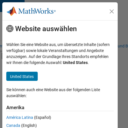
Weiter zum Inhalt
Karriere
bei
Website auswählen
MathWorks
Wählen Sie eine Website aus, um übersetzte Inhalte (sofern
riere – Übersicht
Stellensuche
Niederlassungen
Studierende und B
verfügbar) sowie lokale Veranstaltungen und Angebote
Umschaltung für Off-Canvas-Navigation
anzuzeigen. Auf der Grundlage Ihres Standorts empfehlen
Hauptinhalt
wir Ihnen die folgende Auswahl:
United States
.
FILTER:
Information Technology
United States
+
4
Commercial Sales
Inside Sales
Sie können auch eine Website aus der folgenden Liste
auswählen:
Sales Operations
Human Resources
Amerika
Derzeit
gibt
América Latina
(Español)
es
keine
Canada
(English)