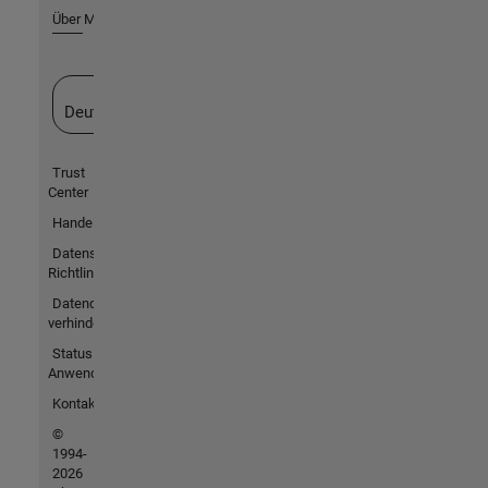
Über MathWorks
Website auswählen
Deutschland
Trust
Center
Handelsmarken
Datenschutz-
Richtlinien
Datendiebstahl
verhindern
Status von
Anwendungen
Kontakt
©
1994-
2026