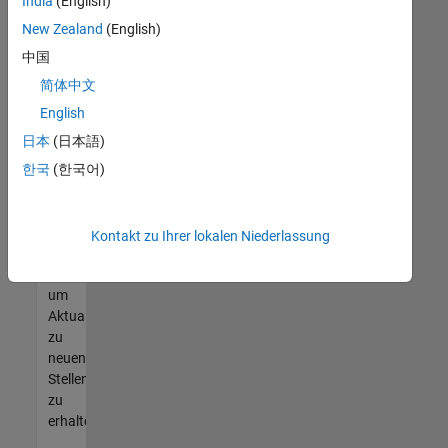
offenen
India
(English)
Stellen
New Zealand
(English)
finden
中国
können,
die
简体中文
Ihren
English
Qualifikationen
日本
(日本語)
entsprechen,
werden
한국
(한국어)
Sie
Mitglied
unseres
Kontakt zu Ihrer lokalen Niederlassung
Talent-
Netzwerks
,
um
Aktualisierungen
zu
neuen
Stellenangeboten
zu
erhalten.