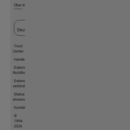
Über MathWorks
Website auswählen
Deutschland
Trust
Center
Handelsmarken
Datenschutz-
Richtlinien
Datendiebstahl
verhindern
Status von
Anwendungen
Kontakt
©
1994-
2026