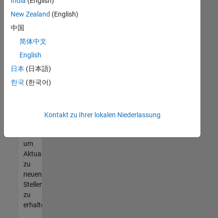
offenen
India
(English)
Stellen
New Zealand
(English)
finden
中国
können,
die
简体中文
Ihren
English
Qualifikationen
日本
(日本語)
entsprechen,
werden
한국
(한국어)
Sie
Mitglied
unseres
Kontakt zu Ihrer lokalen Niederlassung
Talent-
Netzwerks
,
um
Aktualisierungen
zu
neuen
Stellenangeboten
zu
erhalten.