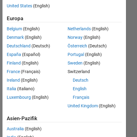
offenen
United States
(English)
Stellen,
die
Europa
Ihren
Suchkriterien
Belgium
(English)
Netherlands
(English)
entsprechen.
Denmark
(English)
Norway
(English)
Sie
Deutschland
(Deutsch)
Österreich
(Deutsch)
können
die
España
(Español)
Portugal
(English)
Suchkriterien
Finland
(English)
Sweden
(English)
weiter
France
(Français)
Switzerland
fassen
oder
Ireland
(English)
Deutsch
alle
Italia
(Italiano)
English
Stellenangebote
Luxembourg
(English)
Français
anzeigen
.
Wenn
United Kingdom
(English)
Sie
Asien-Pazifik
noch
immer
Australia
(English)
keine