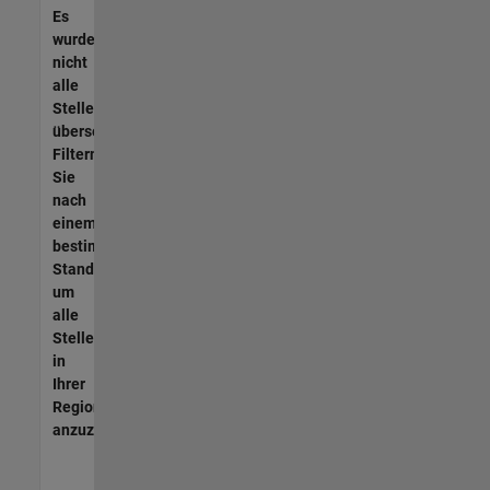
Es
wurden
nicht
alle
Stellen
übersetzt.
Filtern
Sie
nach
einem
bestimmten
Standort,
um
alle
Stellenangebote
in
Ihrer
Region
anzuzeigen.