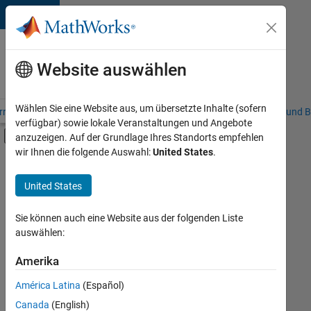
Weiter zum Inhalt
Karriere
bei
Website auswählen
MathWorks
Wählen Sie eine Website aus, um übersetzte Inhalte (sofern
riere – Übersicht
Stellensuche
Niederlassungen
Studierende und B
verfügbar) sowie lokale Veranstaltungen und Angebote
Umschaltung für Off-Canvas-Navigation
anzuzeigen. Auf der Grundlage Ihres Standorts empfehlen
Hauptinhalt
wir Ihnen die folgende Auswahl:
United States
.
FILTER:
Information Technology
United States
+
4
Commercial Sales
Inside Sales
Sie können auch eine Website aus der folgenden Liste
auswählen:
Marketing Communications
Legal
Amerika
Derzeit
gibt
América Latina
(Español)
es
keine
Canada
(English)