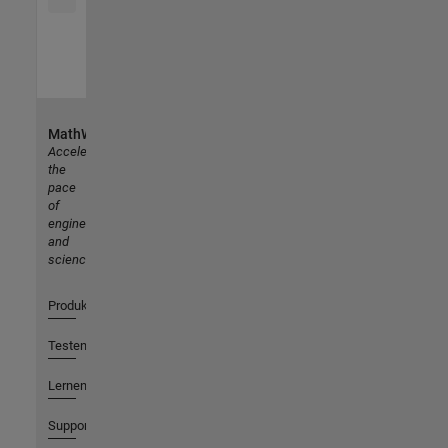
MathWorks
Accelerating
the
pace
of
engineering
and
science
Produkte
Testen oder Kaufen
Lernen
Support