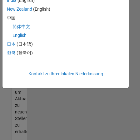
offenen
India
(English)
Stellen
New Zealand
(English)
finden
中国
können,
die
简体中文
Ihren
English
Qualifikationen
日本
(日本語)
entsprechen,
werden
한국
(한국어)
Sie
Mitglied
unseres
Kontakt zu Ihrer lokalen Niederlassung
Talent-
Netzwerks
,
um
Aktualisierungen
zu
neuen
Stellenangeboten
zu
erhalten.