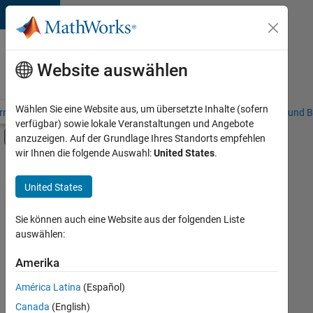
Weiter zum Inhalt
Karriere
bei
Website auswählen
MathWorks
Wählen Sie eine Website aus, um übersetzte Inhalte (sofern
riere – Übersicht
Stellensuche
Niederlassungen
Studierende und B
verfügbar) sowie lokale Veranstaltungen und Angebote
Umschaltung für Off-Canvas-Navigation
anzuzeigen. Auf der Grundlage Ihres Standorts empfehlen
Hauptinhalt
wir Ihnen die folgende Auswahl:
United States
.
FILTER:
Customer Support
United States
+
3
Education Sales
Marketing Services
Sie können auch eine Website aus der folgenden Liste
auswählen:
Business Model Team
Amerika
Derzeit
gibt
América Latina
(Español)
es
keine
Canada
(English)