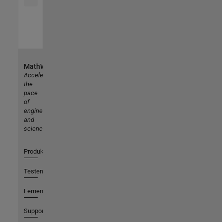
MathWorks
Accelerating
the
pace
of
engineering
and
science
Produkte
Testen oder Kaufen
Lernen
Support