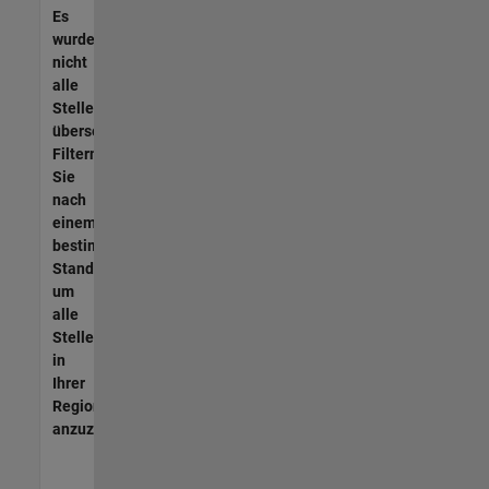
Es
wurden
nicht
alle
Stellen
übersetzt.
Filtern
Sie
nach
einem
bestimmten
Standort,
um
alle
Stellenangebote
in
Ihrer
Region
anzuzeigen.