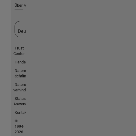
Über MathWorks
Website auswählen
Deutschland
Trust
Center
Handelsmarken
Datenschutz-
Richtlinien
Datendiebstahl
verhindern
Status von
Anwendungen
Kontakt
©
1994-
2026