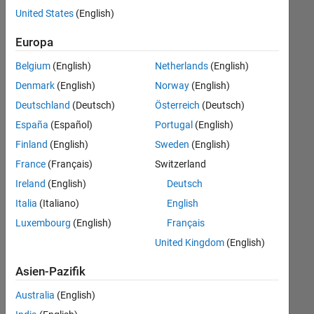
offenen
United States
(English)
Stellen,
die
Europa
Ihren
Suchkriterien
Belgium
(English)
Netherlands
(English)
entsprechen.
Denmark
(English)
Norway
(English)
Sie
Deutschland
(Deutsch)
Österreich
(Deutsch)
können
die
España
(Español)
Portugal
(English)
Suchkriterien
Finland
(English)
Sweden
(English)
weiter
France
(Français)
Switzerland
fassen
oder
Ireland
(English)
Deutsch
alle
Italia
(Italiano)
English
Stellenangebote
Luxembourg
(English)
Français
anzeigen
.
Wenn
United Kingdom
(English)
Sie
Asien-Pazifik
noch
immer
Australia
(English)
keine