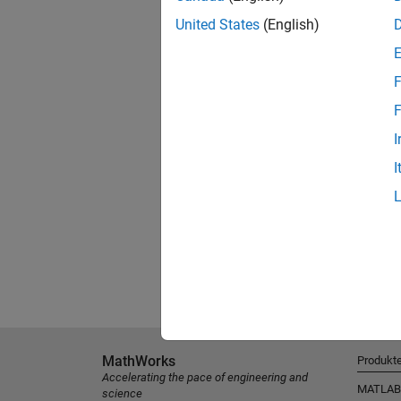
United States
(English)
F
F
I
I
MathWorks
Produkt
Accelerating the pace of engineering and
MATLAB
science