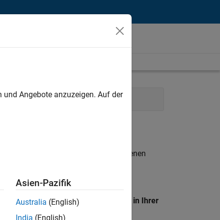
unt
en und Angebote anzuzeigen. Auf der
 Operations
Human Resources
n entsprechen.
eigen
. Wenn Sie noch immer keine offenen
 Mitglied unseres
Talent-Netzwerks
, um
Asien-Pazifik
en Standort, um alle Stellenangebote in Ihrer
Australia
(English)
India
(English)