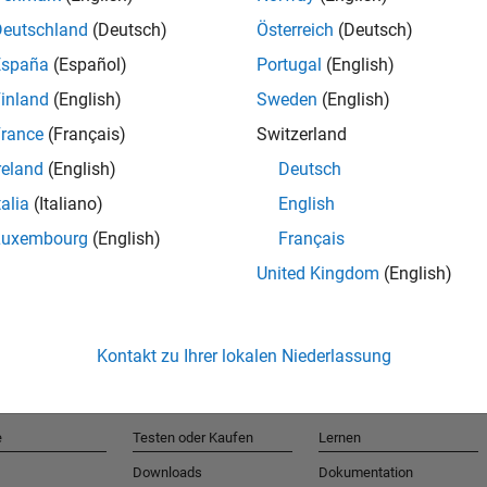
Deutschland
(Deutsch)
Österreich
(Deutsch)
España
(Español)
Portugal
(English)
T
inland
(English)
Sweden
(English)
rance
(Français)
Switzerland
Erhalten 
reland
(English)
Deutsch
talia
(Italiano)
English
Luxembourg
(English)
Français
United Kingdom
(English)
Kontakt zu Ihrer lokalen Niederlassung
e
Testen oder Kaufen
Lernen
Downloads
Dokumentation