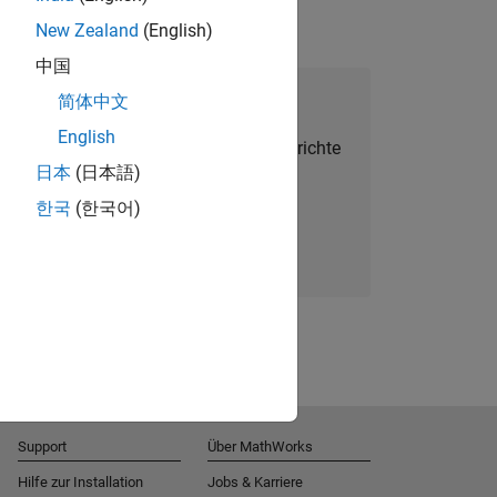
New Zealand
(English)
中国
alent Network beitreten
简体中文
English
Sie personalisierte Stellenangebote, Berichte
日本
(日本語)
und Unternehmensneuigkeiten.
한국
(한국어)
Melden Sie sich noch heute an
Support
Über MathWorks
Hilfe zur Installation
Jobs & Karriere