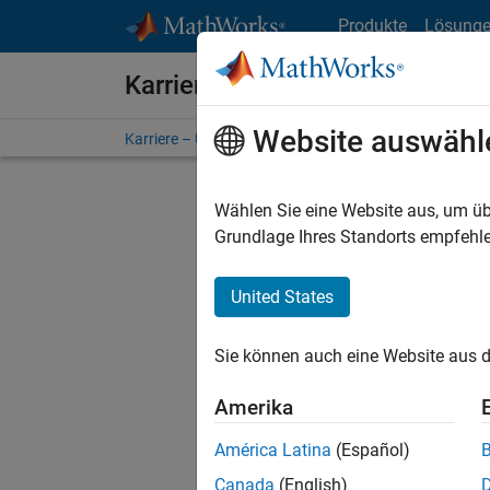
Weiter zum Inhalt
Produkte
Lösung
Karriere bei MathWorks
Website auswähl
Karriere – Übersicht
Stellensuche
Niederlassunge
Wählen Sie eine Website aus, um üb
Grundlage Ihres Standorts empfehle
United States
Derzeit
Sie könn
Sie können auch eine Website aus d
Stellen f
Aktualis
Amerika
Es wurde
América Latina
(Español)
Region a
Canada
(English)