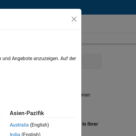
unt
en und Angebote anzuzeigen. Auf der
Finance and Operations
n entsprechen.
eigen
. Wenn Sie noch immer keine offenen
 Mitglied unseres
Talent-Netzwerks
, um
Asien-Pazifik
en Standort, um alle Stellenangebote in Ihrer
Australia
(English)
India
(English)