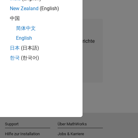
New Zealand
(English)
中国
alent Network beitreten
简体中文
English
Sie personalisierte Stellenangebote, Berichte
日本
(日本語)
und Unternehmensneuigkeiten.
한국
(한국어)
Melden Sie sich noch heute an
Support
Über MathWorks
Hilfe zur Installation
Jobs & Karriere