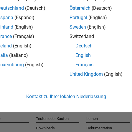
Deutschland
(Deutsch)
Österreich
(Deutsch)
España
(Español)
Portugal
(English)
T
inland
(English)
Sweden
(English)
rance
(Français)
Switzerland
Erhalten 
reland
(English)
Deutsch
talia
(Italiano)
English
Luxembourg
(English)
Français
United Kingdom
(English)
Kontakt zu Ihrer lokalen Niederlassung
e
Testen oder Kaufen
Lernen
Downloads
Dokumentation