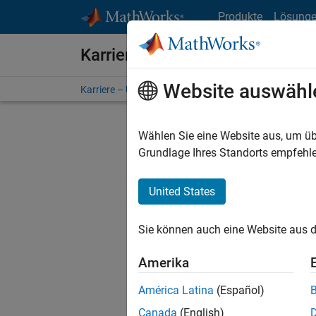
Weiter zum Inhalt
Produkte
Lösung
Karriere bei MathWorks
Website auswähl
Karriere – Übersicht
Stellensuche
Niederlassunge
Wählen Sie eine Website aus, um üb
Grundlage Ihres Standorts empfehle
United States
Derzeit
Sie könn
Sie können auch eine Website aus d
Stellen f
Aktualis
Amerika
Es wurde
América Latina
(Español)
Region a
Canada
(English)