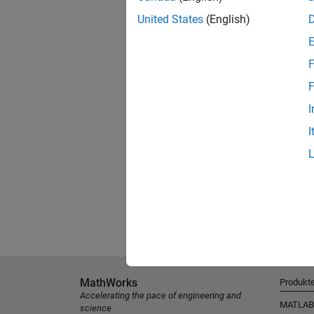
United States
(English)
F
F
I
I
MathWorks
Produkt
Accelerating the pace of engineering and
MATLAB
science