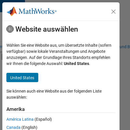
Weiter zum Inhalt
Karriere
bei
Website auswählen
MathWorks
Wählen Sie eine Website aus, um übersetzte Inhalte (sofern
riere – Übersicht
Stellensuche
Niederlassungen
Studierende und B
verfügbar) sowie lokale Veranstaltungen und Angebote
Umschaltung für Off-Canvas-Navigation
anzuzeigen. Auf der Grundlage Ihres Standorts empfehlen
Hauptinhalt
wir Ihnen die folgende Auswahl:
United States
.
FILTER:
Sales Operations
United States
+
2
Marketing Communications
Human Resources
Sie können auch eine Website aus der folgenden Liste
auswählen:
Amerika
Derzeit
gibt
América Latina
(Español)
es
keine
Canada
(English)