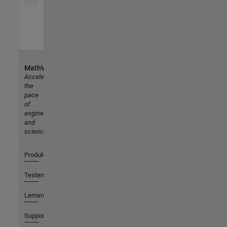
MathWorks
Accelerating
the
pace
of
engineering
and
science
Produkte
Testen oder Kaufen
Lernen
Support