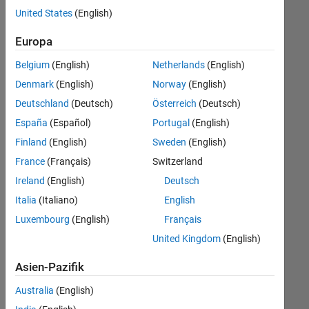
offenen
United States
(English)
Stellen,
die
Europa
Ihren
Suchkriterien
Belgium
(English)
Netherlands
(English)
entsprechen.
Denmark
(English)
Norway
(English)
Sie
Deutschland
(Deutsch)
Österreich
(Deutsch)
können
die
España
(Español)
Portugal
(English)
Suchkriterien
Finland
(English)
Sweden
(English)
weiter
France
(Français)
Switzerland
fassen
oder
Ireland
(English)
Deutsch
alle
Italia
(Italiano)
English
Stellenangebote
Luxembourg
(English)
Français
anzeigen
.
Wenn
United Kingdom
(English)
Sie
Asien-Pazifik
noch
immer
Australia
(English)
keine