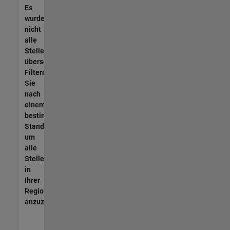
Es
wurden
nicht
alle
Stellen
übersetzt.
Filtern
Sie
nach
einem
bestimmten
Standort,
um
alle
Stellenangebote
in
Ihrer
Region
anzuzeigen.