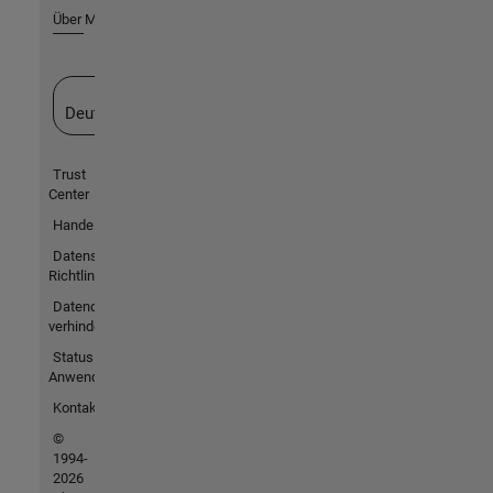
Über MathWorks
Website auswählen
Deutschland
Trust
Center
Handelsmarken
Datenschutz-
Richtlinien
Datendiebstahl
verhindern
Status von
Anwendungen
Kontakt
©
1994-
2026