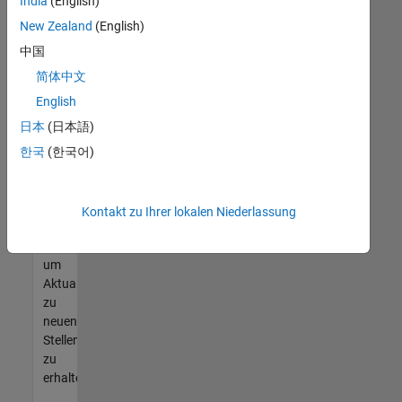
offenen
India
(English)
Stellen
New Zealand
(English)
finden
中国
können,
die
简体中文
Ihren
English
Qualifikationen
日本
(日本語)
entsprechen,
werden
한국
(한국어)
Sie
Mitglied
unseres
Kontakt zu Ihrer lokalen Niederlassung
Talent-
Netzwerks
,
um
Aktualisierungen
zu
neuen
Stellenangeboten
zu
erhalten.