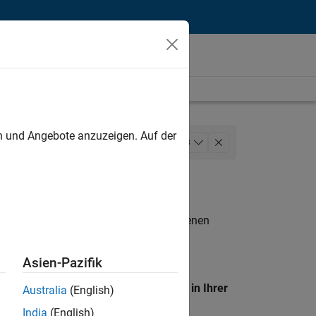
unt
en und Angebote anzuzeigen. Auf der
g Communications
+
3
n entsprechen.
eigen
. Wenn Sie noch immer keine offenen
 Mitglied unseres
Talent-Netzwerks
, um
Asien-Pazifik
en Standort, um alle Stellenangebote in Ihrer
Australia
(English)
India
(English)