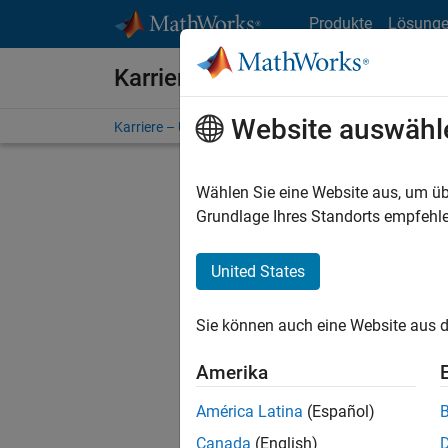
Weiter zum Inhalt
Produkte
Lösung
Karriere bei MathWorks
Website auswähl
Karriere – Übersicht
Stellensuche
Niederlassunge
Wählen Sie eine Website aus, um üb
FILTER:
Grundlage Ihres Standorts empfehle
United States
Derzeit
Sie könn
Sie können auch eine Website aus d
Stellen f
Aktualis
Amerika
Es wurde
América Latina
(Español)
Region a
Canada
(English)