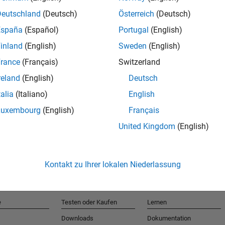
Deutschland
(Deutsch)
Österreich
(Deutsch)
España
(Español)
Portugal
(English)
T
inland
(English)
Sweden
(English)
rance
(Français)
Switzerland
Erhalten 
reland
(English)
Deutsch
talia
(Italiano)
English
Luxembourg
(English)
Français
United Kingdom
(English)
Kontakt zu Ihrer lokalen Niederlassung
e
Testen oder Kaufen
Lernen
Downloads
Dokumentation