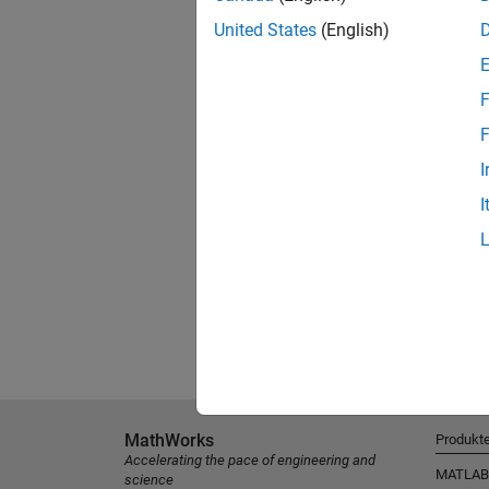
United States
(English)
F
F
I
I
MathWorks
Produkt
Accelerating the pace of engineering and
MATLAB
science