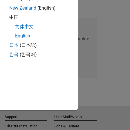
New Zealand
(English)
中国
alent Network beitreten
简体中文
English
Sie personalisierte Stellenangebote, Berichte
日本
(日本語)
und Unternehmensneuigkeiten.
한국
(한국어)
Melden Sie sich noch heute an
Support
Über MathWorks
Hilfe zur Installation
Jobs & Karriere