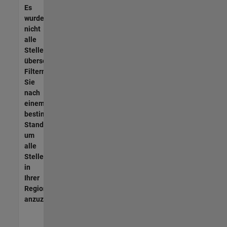
Es
wurden
nicht
alle
Stellen
übersetzt.
Filtern
Sie
nach
einem
bestimmten
Standort,
um
alle
Stellenangebote
in
Ihrer
Region
anzuzeigen.