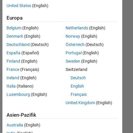
offenen
United States
(English)
Stellen,
die
Europa
Ihren
Suchkriterien
Belgium
(English)
Netherlands
(English)
entsprechen.
Denmark
(English)
Norway
(English)
Sie
Deutschland
(Deutsch)
Österreich
(Deutsch)
können
die
España
(Español)
Portugal
(English)
Suchkriterien
Finland
(English)
Sweden
(English)
weiter
France
(Français)
Switzerland
fassen
oder
Ireland
(English)
Deutsch
alle
Italia
(Italiano)
English
Stellenangebote
Luxembourg
(English)
Français
anzeigen
.
Wenn
United Kingdom
(English)
Sie
Asien-Pazifik
noch
immer
Australia
(English)
keine