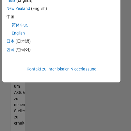
offenen
India
(English)
Stellen
New Zealand
(English)
finden
中国
können,
die
简体中文
Ihren
English
Qualifikationen
日本
(日本語)
entsprechen,
werden
한국
(한국어)
Sie
Mitglied
unseres
Kontakt zu Ihrer lokalen Niederlassung
Talent-
Netzwerks
,
um
Aktualisierungen
zu
neuen
Stellenangeboten
zu
erhalten.