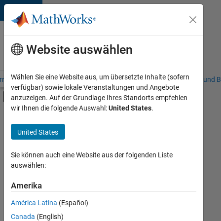
Weiter zum Inhalt
Karriere
bei
Website auswählen
MathWorks
Wählen Sie eine Website aus, um übersetzte Inhalte (sofern
riere – Übersicht
Stellensuche
Niederlassungen
Studierende und B
verfügbar) sowie lokale Veranstaltungen und Angebote
Umschaltung für Off-Canvas-Navigation
anzuzeigen. Auf der Grundlage Ihres Standorts empfehlen
Hauptinhalt
wir Ihnen die folgende Auswahl:
United States
.
FILTER:
Information Technology
United States
+
6
Inside Sales
Marketing Communications
Sie können auch eine Website aus der folgenden Liste
auswählen:
Marketing Services
Business Model Team
Amerika
Derzeit
gibt
Finance and Operations
América Latina
(Español)
es
Human Resources
keine
Canada
(English)