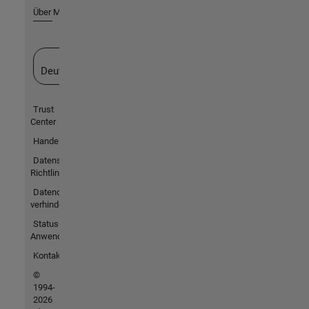
Über MathWorks
Website auswählen
Deutschland
Trust
Center
Handelsmarken
Datenschutz-
Richtlinien
Datendiebstahl
verhindern
Status von
Anwendungen
Kontakt
©
1994-
2026