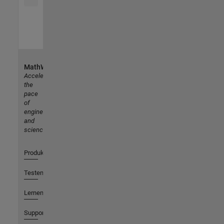
MathWorks
Accelerating
the
pace
of
engineering
and
science
Produkte
Testen oder Kaufen
Lernen
Support