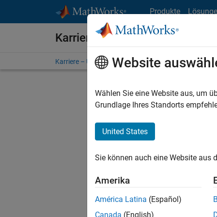
Weiter zum Inhalt
Produkte
Lösung
Karriere bei MathWorks
Website auswähl
Karriere – Übersicht
Stellensuche
Niederlassunge
Wählen Sie eine Website aus, um üb
FILTER:
Grundlage Ihres Standorts empfehle
United States
Derzeit
Sie könn
Sie können auch eine Website aus d
Stellen f
Aktualis
Amerika
Es wurde
América Latina
(Español)
Region a
Canada
(English)