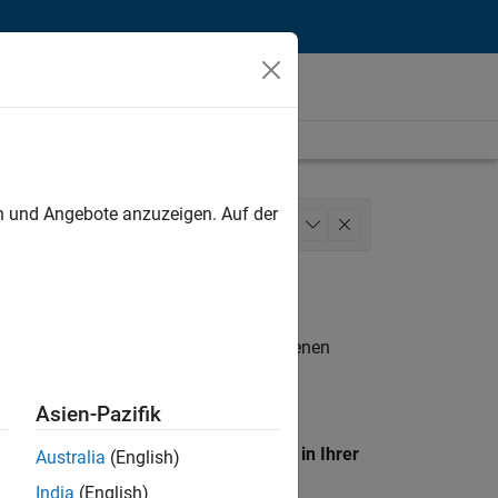
unt
en und Angebote anzuzeigen. Auf der
ide Sales
Business Model Team
+
1
n entsprechen.
eigen
. Wenn Sie noch immer keine offenen
 Mitglied unseres
Talent-Netzwerks
, um
Asien-Pazifik
en Standort, um alle Stellenangebote in Ihrer
Australia
(English)
India
(English)