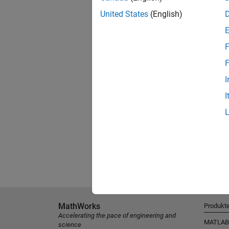
United States
(English)
F
F
I
I
MathWorks
Produkt
Accelerating the pace of engineering and
MATLAB
science