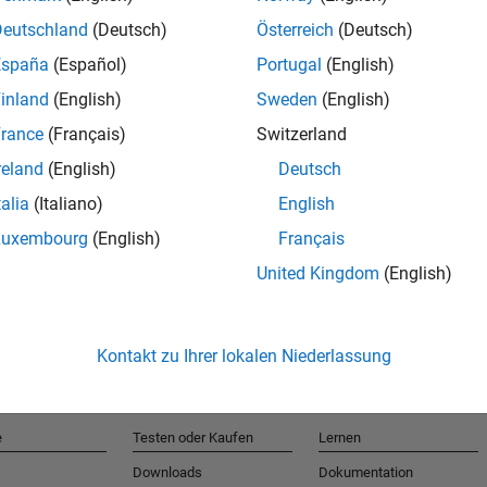
Deutschland
(Deutsch)
Österreich
(Deutsch)
España
(Español)
Portugal
(English)
T
inland
(English)
Sweden
(English)
rance
(Français)
Switzerland
Erhalten 
reland
(English)
Deutsch
talia
(Italiano)
English
Luxembourg
(English)
Français
United Kingdom
(English)
Kontakt zu Ihrer lokalen Niederlassung
e
Testen oder Kaufen
Lernen
Downloads
Dokumentation