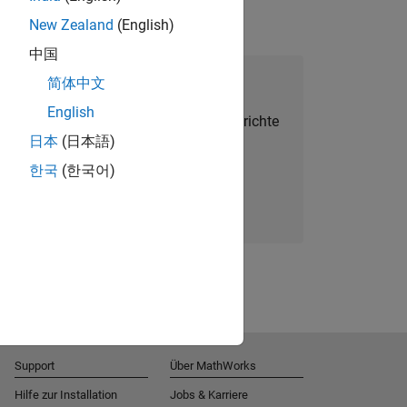
New Zealand
(English)
中国
alent Network beitreten
简体中文
English
Sie personalisierte Stellenangebote, Berichte
日本
(日本語)
und Unternehmensneuigkeiten.
한국
(한국어)
Melden Sie sich noch heute an
Support
Über MathWorks
Hilfe zur Installation
Jobs & Karriere