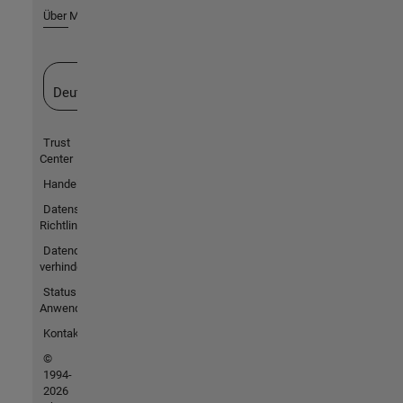
Über MathWorks
Website auswählen
Deutschland
Trust
Center
Handelsmarken
Datenschutz-
Richtlinien
Datendiebstahl
verhindern
Status von
Anwendungen
Kontakt
©
1994-
2026