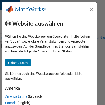
Weiter zum Inhalt
Karriere
bei
Website auswählen
MathWorks
Wählen Sie eine Website aus, um übersetzte Inhalte (sofern
riere – Übersicht
Stellensuche
Niederlassungen
Studierende und B
verfügbar) sowie lokale Veranstaltungen und Angebote
Umschaltung für Off-Canvas-Navigation
anzuzeigen. Auf der Grundlage Ihres Standorts empfehlen
Hauptinhalt
wir Ihnen die folgende Auswahl:
United States
.
FILTER:
Customer Support
United States
+
6
Education Sales
Marketing Communications
Sie können auch eine Website aus der folgenden Liste
auswählen:
Marketing Services
Business Model Team
Amerika
Derzeit
gibt
Finance and Operations
América Latina
(Español)
es
Human Resources
keine
Canada
(English)