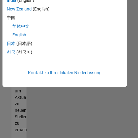
offenen
India
(English)
Stellen
New Zealand
(English)
finden
中国
können,
die
简体中文
Ihren
English
Qualifikationen
日本
(日本語)
entsprechen,
werden
한국
(한국어)
Sie
Mitglied
unseres
Kontakt zu Ihrer lokalen Niederlassung
Talent-
Netzwerks
,
um
Aktualisierungen
zu
neuen
Stellenangeboten
zu
erhalten.