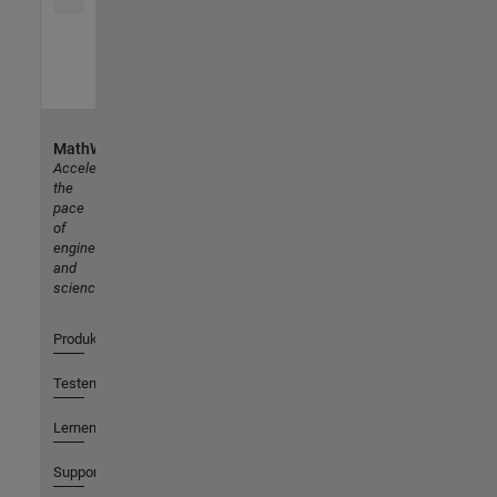
MathWorks
Accelerating
the
pace
of
engineering
and
science
Produkte
Testen oder Kaufen
Lernen
Support