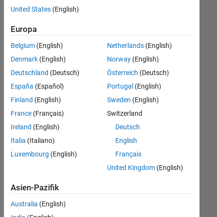
offenen
United States
(English)
Stellen,
die
Europa
Ihren
Suchkriterien
Belgium
(English)
Netherlands
(English)
entsprechen.
Denmark
(English)
Norway
(English)
Sie
Deutschland
(Deutsch)
Österreich
(Deutsch)
können
die
España
(Español)
Portugal
(English)
Suchkriterien
Finland
(English)
Sweden
(English)
weiter
France
(Français)
Switzerland
fassen
oder
Ireland
(English)
Deutsch
alle
Italia
(Italiano)
English
Stellenangebote
Luxembourg
(English)
Français
anzeigen
.
Wenn
United Kingdom
(English)
Sie
Asien-Pazifik
noch
immer
Australia
(English)
keine