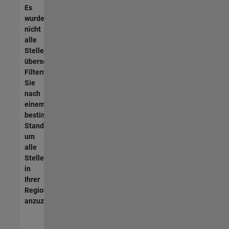
Es
wurden
nicht
alle
Stellen
übersetzt.
Filtern
Sie
nach
einem
bestimmten
Standort,
um
alle
Stellenangebote
in
Ihrer
Region
anzuzeigen.