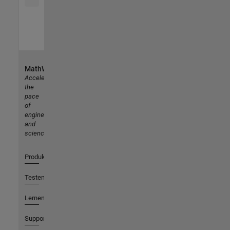
MathWorks
Accelerating
the
pace
of
engineering
and
science
Produkte
Testen oder Kaufen
Lernen
Support