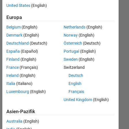
offenen
United States
(English)
Stellen,
die
Europa
Ihren
Suchkriterien
Belgium
(English)
Netherlands
(English)
entsprechen.
Denmark
(English)
Norway
(English)
Sie
Deutschland
(Deutsch)
Österreich
(Deutsch)
können
die
España
(Español)
Portugal
(English)
Suchkriterien
Finland
(English)
Sweden
(English)
weiter
France
(Français)
Switzerland
fassen
oder
Ireland
(English)
Deutsch
alle
Italia
(Italiano)
English
Stellenangebote
Luxembourg
(English)
Français
anzeigen
.
Wenn
United Kingdom
(English)
Sie
Asien-Pazifik
noch
immer
Australia
(English)
keine