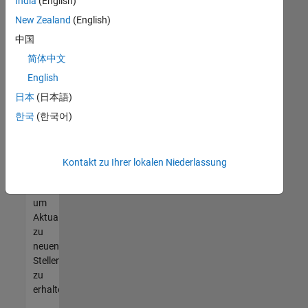
offenen
India
(English)
Stellen
New Zealand
(English)
finden
中国
können,
die
简体中文
Ihren
English
Qualifikationen
日本
(日本語)
entsprechen,
werden
한국
(한국어)
Sie
Mitglied
unseres
Kontakt zu Ihrer lokalen Niederlassung
Talent-
Netzwerks
,
um
Aktualisierungen
zu
neuen
Stellenangeboten
zu
erhalten.