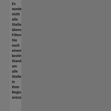
Es
wurden
nicht
alle
Stellen
übersetzt.
Filtern
Sie
nach
einem
bestimmten
Standort,
um
alle
Stellenangebote
in
Ihrer
Region
anzuzeigen.