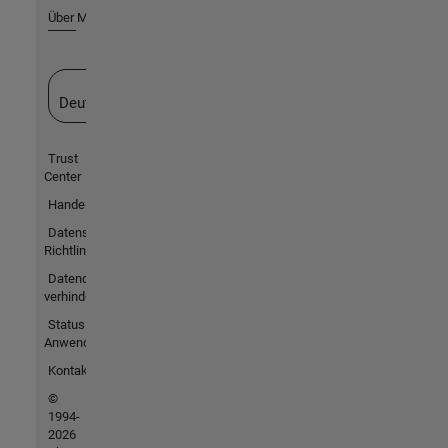
Über MathWorks
Website auswählen
Deutschland
Trust
Center
Handelsmarken
Datenschutz-
Richtlinien
Datendiebstahl
verhindern
Status von
Anwendungen
Kontakt
©
1994-
2026