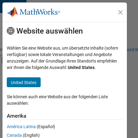
Weiter zum Inhalt
Karriere
bei
Website auswählen
MathWorks
Wählen Sie eine Website aus, um übersetzte Inhalte (sofern
riere – Übersicht
Stellensuche
Niederlassungen
Studierende und B
verfügbar) sowie lokale Veranstaltungen und Angebote
Umschaltung für Off-Canvas-Navigation
anzuzeigen. Auf der Grundlage Ihres Standorts empfehlen
Hauptinhalt
wir Ihnen die folgende Auswahl:
United States
.
FILTER:
Customer Support
United States
+
6
Education Sales
Inside Sales
Sie können auch eine Website aus der folgenden Liste
auswählen:
Marketing Communications
Business Model Team
Amerika
Derzeit
gibt
Finance and Operations
América Latina
(Español)
es
Human Resources
keine
Canada
(English)