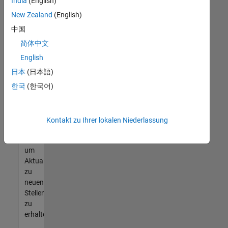
offenen
India
(English)
Stellen
New Zealand
(English)
finden
中国
können,
die
简体中文
Ihren
English
Qualifikationen
日本
(日本語)
entsprechen,
werden
한국
(한국어)
Sie
Mitglied
unseres
Kontakt zu Ihrer lokalen Niederlassung
Talent-
Netzwerks
,
um
Aktualisierungen
zu
neuen
Stellenangeboten
zu
erhalten.