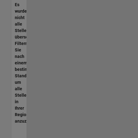
Es
wurden
nicht
alle
Stellen
übersetzt.
Filtern
Sie
nach
einem
bestimmten
Standort,
um
alle
Stellenangebote
in
Ihrer
Region
anzuzeigen.