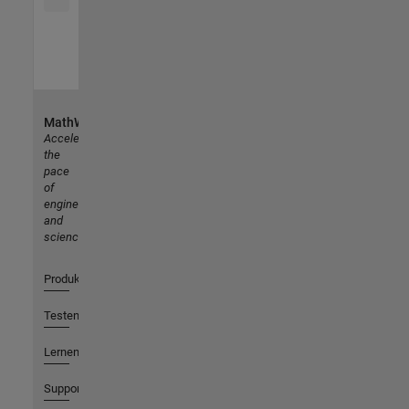
MathWorks
Accelerating
the
pace
of
engineering
and
science
Produkte
Testen oder Kaufen
Lernen
Support