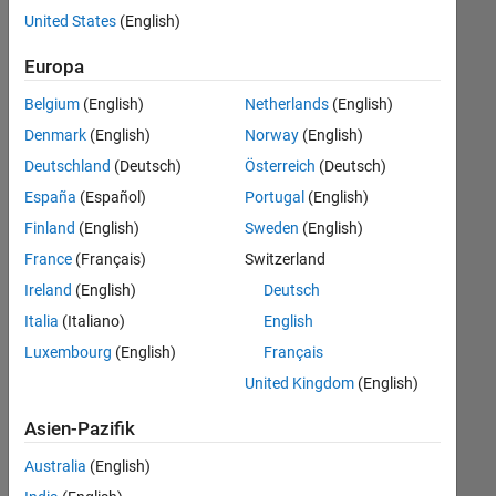
offenen
United States
(English)
Stellen,
die
Europa
Ihren
Suchkriterien
Belgium
(English)
Netherlands
(English)
entsprechen.
Denmark
(English)
Norway
(English)
Sie
Deutschland
(Deutsch)
Österreich
(Deutsch)
können
die
España
(Español)
Portugal
(English)
Suchkriterien
Finland
(English)
Sweden
(English)
weiter
France
(Français)
Switzerland
fassen
oder
Ireland
(English)
Deutsch
alle
Italia
(Italiano)
English
Stellenangebote
Luxembourg
(English)
Français
anzeigen
.
Wenn
United Kingdom
(English)
Sie
Asien-Pazifik
noch
immer
Australia
(English)
keine