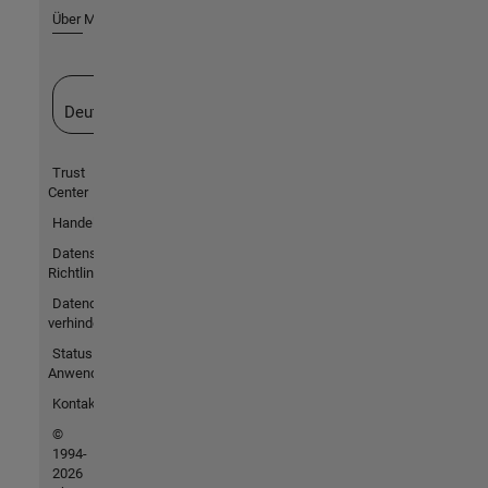
Über MathWorks
Website auswählen
Deutschland
Trust
Center
Handelsmarken
Datenschutz-
Richtlinien
Datendiebstahl
verhindern
Status von
Anwendungen
Kontakt
©
1994-
2026