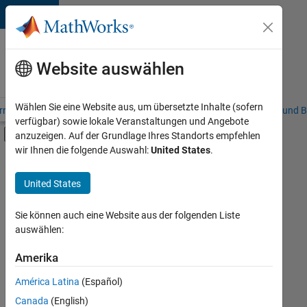
Weiter zum Inhalt
Karriere
bei
Website auswählen
MathWorks
Wählen Sie eine Website aus, um übersetzte Inhalte (sofern
riere – Übersicht
Stellensuche
Niederlassungen
Studierende und B
verfügbar) sowie lokale Veranstaltungen und Angebote
Umschaltung für Off-Canvas-Navigation
anzuzeigen. Auf der Grundlage Ihres Standorts empfehlen
Hauptinhalt
wir Ihnen die folgende Auswahl:
United States
.
FILTER:
Customer Support
United States
+
4
Education Sales
Inside Sales
Sie können auch eine Website aus der folgenden Liste
auswählen:
Marketing Communications
Business Model Team
Amerika
Derzeit
gibt
América Latina
(Español)
es
keine
Canada
(English)