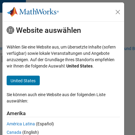
Weiter zum Inhalt
Karriere
bei
Website auswählen
MathWorks
Wählen Sie eine Website aus, um übersetzte Inhalte (sofern
riere – Übersicht
Stellensuche
Niederlassungen
Studierende und B
verfügbar) sowie lokale Veranstaltungen und Angebote
Umschaltung für Off-Canvas-Navigation
anzuzeigen. Auf der Grundlage Ihres Standorts empfehlen
Hauptinhalt
wir Ihnen die folgende Auswahl:
United States
.
FILTER:
Education Sales
United States
+
5
Sales Operations
Marketing Communications
Sie können auch eine Website aus der folgenden Liste
auswählen:
Marketing Services
Business Model Team
Amerika
Derzeit
gibt
Human Resources
América Latina
(Español)
es
keine
Canada
(English)