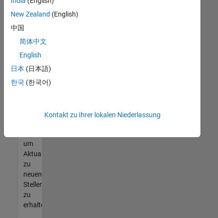
offenen
India
(English)
Stellen
New Zealand
(English)
finden
中国
können,
die
简体中文
Ihren
English
Qualifikationen
日本
(日本語)
entsprechen,
werden
한국
(한국어)
Sie
Mitglied
unseres
Kontakt zu Ihrer lokalen Niederlassung
Talent-
Netzwerks
,
um
Aktualisierungen
zu
neuen
Stellenangeboten
zu
erhalten.