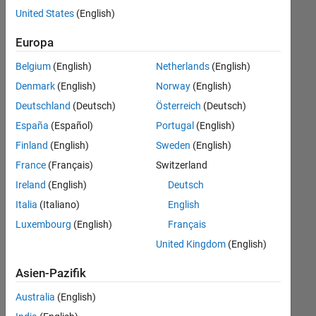
offenen
United States
(English)
Stellen,
die
Europa
Ihren
Suchkriterien
Belgium
(English)
Netherlands
(English)
entsprechen.
Denmark
(English)
Norway
(English)
Sie
Deutschland
(Deutsch)
Österreich
(Deutsch)
können
die
España
(Español)
Portugal
(English)
Suchkriterien
Finland
(English)
Sweden
(English)
weiter
France
(Français)
Switzerland
fassen
oder
Ireland
(English)
Deutsch
alle
Italia
(Italiano)
English
Stellenangebote
Luxembourg
(English)
Français
anzeigen
.
Wenn
United Kingdom
(English)
Sie
Asien-Pazifik
noch
immer
Australia
(English)
keine