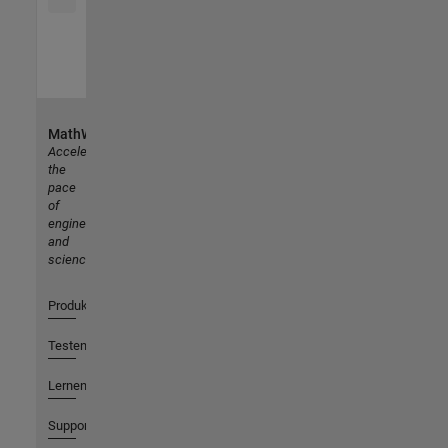
MathWorks
Accelerating
the
pace
of
engineering
and
science
Produkte
Testen oder Kaufen
Lernen
Support