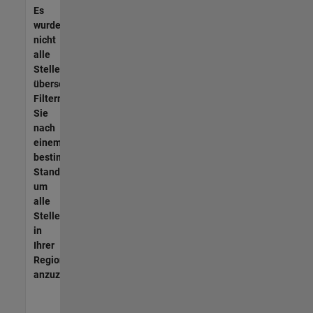
Es
wurden
nicht
alle
Stellen
übersetzt.
Filtern
Sie
nach
einem
bestimmten
Standort,
um
alle
Stellenangebote
in
Ihrer
Region
anzuzeigen.