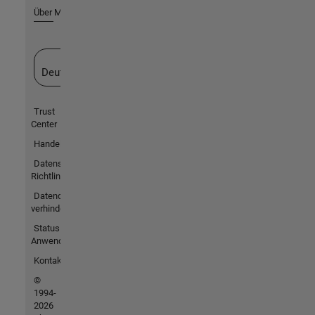
Über MathWorks
Website auswählen
Deutschland
Trust
Center
Handelsmarken
Datenschutz-
Richtlinien
Datendiebstahl
verhindern
Status von
Anwendungen
Kontakt
©
1994-
2026