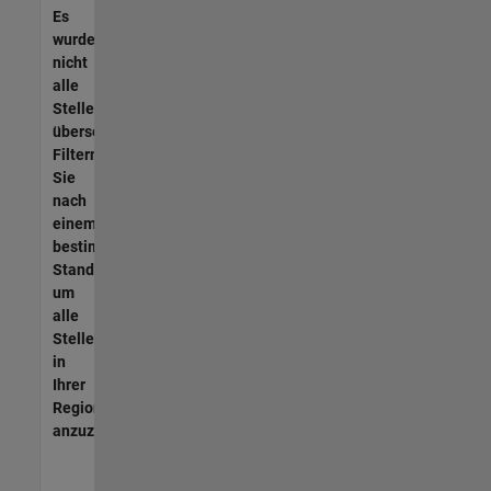
Es
wurden
nicht
alle
Stellen
übersetzt.
Filtern
Sie
nach
einem
bestimmten
Standort,
um
alle
Stellenangebote
in
Ihrer
Region
anzuzeigen.