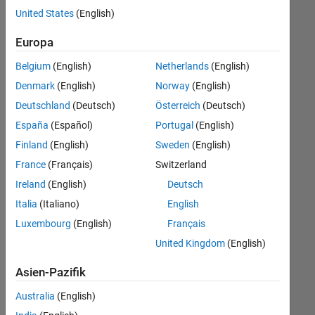
offenen
United States
(English)
Stellen,
die
Europa
Ihren
Suchkriterien
Belgium
(English)
Netherlands
(English)
entsprechen.
Denmark
(English)
Norway
(English)
Sie
Deutschland
(Deutsch)
Österreich
(Deutsch)
können
die
España
(Español)
Portugal
(English)
Suchkriterien
Finland
(English)
Sweden
(English)
weiter
France
(Français)
Switzerland
fassen
oder
Ireland
(English)
Deutsch
alle
Italia
(Italiano)
English
Stellenangebote
Luxembourg
(English)
Français
anzeigen
.
Wenn
United Kingdom
(English)
Sie
Asien-Pazifik
noch
immer
Australia
(English)
keine