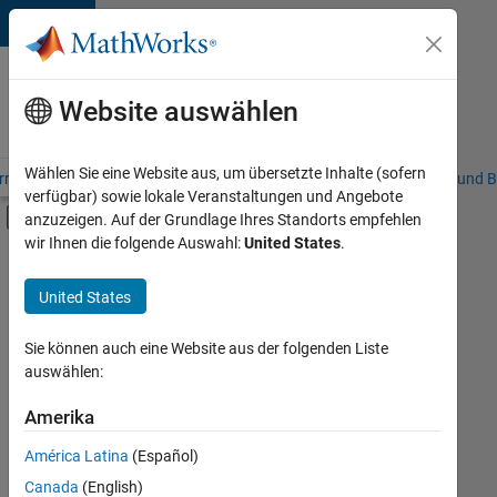
Weiter zum Inhalt
Karriere
bei
Website auswählen
MathWorks
Wählen Sie eine Website aus, um übersetzte Inhalte (sofern
riere – Übersicht
Stellensuche
Niederlassungen
Studierende und B
verfügbar) sowie lokale Veranstaltungen und Angebote
Umschaltung für Off-Canvas-Navigation
anzuzeigen. Auf der Grundlage Ihres Standorts empfehlen
Hauptinhalt
wir Ihnen die folgende Auswahl:
United States
.
FILTER:
Information Technology
United States
+
5
Education Sales
Marketing Communications
Sie können auch eine Website aus der folgenden Liste
auswählen:
Marketing Services
Business Model Team
Amerika
Derzeit
gibt
Human Resources
América Latina
(Español)
es
keine
Canada
(English)