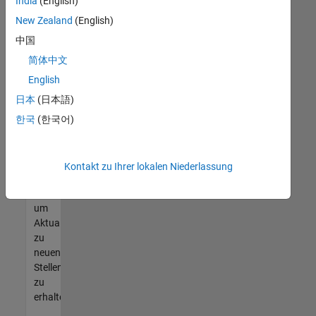
offenen
India
(English)
Stellen
New Zealand
(English)
finden
中国
können,
die
简体中文
Ihren
English
Qualifikationen
日本
(日本語)
entsprechen,
werden
한국
(한국어)
Sie
Mitglied
unseres
Kontakt zu Ihrer lokalen Niederlassung
Talent-
Netzwerks
,
um
Aktualisierungen
zu
neuen
Stellenangeboten
zu
erhalten.