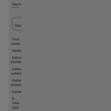
Über MathWorks
Website auswählen
Deutschland
Trust
Center
Handelsmarken
Datenschutz-
Richtlinien
Datendiebstahl
verhindern
Status von
Anwendungen
Kontakt
©
1994-
2026