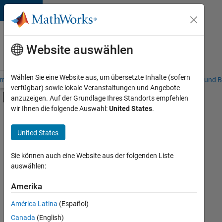
Weiter zum Inhalt
Karriere
bei
Website auswählen
MathWorks
Wählen Sie eine Website aus, um übersetzte Inhalte (sofern
riere – Übersicht
Stellensuche
Niederlassungen
Studierende und B
verfügbar) sowie lokale Veranstaltungen und Angebote
Umschaltung für Off-Canvas-Navigation
anzuzeigen. Auf der Grundlage Ihres Standorts empfehlen
Hauptinhalt
wir Ihnen die folgende Auswahl:
United States
.
FILTER:
Education Sales
United States
+
3
Business Model Team
Finance and Operations
Sie können auch eine Website aus der folgenden Liste
auswählen:
Legal
Amerika
Derzeit
gibt
América Latina
(Español)
es
keine
Canada
(English)