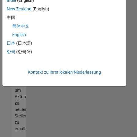
offenen
India
(English)
Stellen
New Zealand
(English)
finden
中国
können,
die
简体中文
Ihren
English
Qualifikationen
日本
(日本語)
entsprechen,
werden
한국
(한국어)
Sie
Mitglied
unseres
Kontakt zu Ihrer lokalen Niederlassung
Talent-
Netzwerks
,
um
Aktualisierungen
zu
neuen
Stellenangeboten
zu
erhalten.