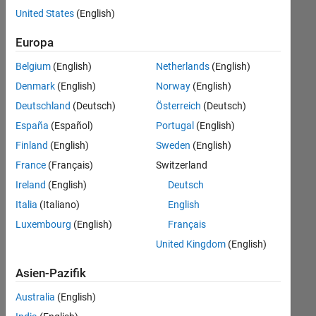
offenen
United States
(English)
Stellen,
die
Europa
Ihren
Suchkriterien
Belgium
(English)
Netherlands
(English)
entsprechen.
Denmark
(English)
Norway
(English)
Sie
Deutschland
(Deutsch)
Österreich
(Deutsch)
können
die
España
(Español)
Portugal
(English)
Suchkriterien
Finland
(English)
Sweden
(English)
weiter
France
(Français)
Switzerland
fassen
oder
Ireland
(English)
Deutsch
alle
Italia
(Italiano)
English
Stellenangebote
Luxembourg
(English)
Français
anzeigen
.
Wenn
United Kingdom
(English)
Sie
Asien-Pazifik
noch
immer
Australia
(English)
keine