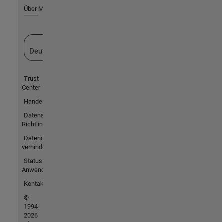
Über MathWorks
Website auswählen
Deutschland
Trust
Center
Handelsmarken
Datenschutz-
Richtlinien
Datendiebstahl
verhindern
Status von
Anwendungen
Kontakt
©
1994-
2026