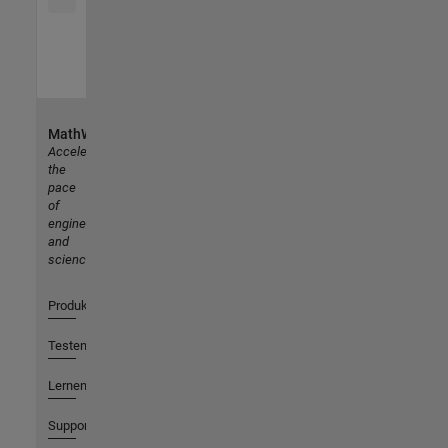
MathWorks
Accelerating
the
pace
of
engineering
and
science
Produkte
Testen oder Kaufen
Lernen
Support