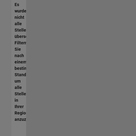
Es
wurden
nicht
alle
Stellen
übersetzt.
Filtern
Sie
nach
einem
bestimmten
Standort,
um
alle
Stellenangebote
in
Ihrer
Region
anzuzeigen.