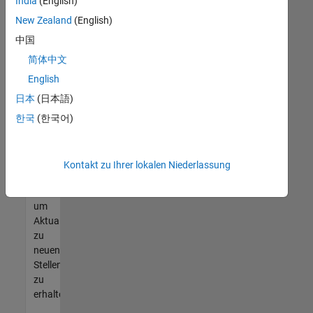
offenen
India
(English)
Stellen
New Zealand
(English)
finden
中国
können,
die
简体中文
Ihren
English
Qualifikationen
日本
(日本語)
entsprechen,
werden
한국
(한국어)
Sie
Mitglied
unseres
Kontakt zu Ihrer lokalen Niederlassung
Talent-
Netzwerks
,
um
Aktualisierungen
zu
neuen
Stellenangeboten
zu
erhalten.