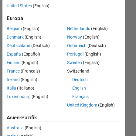
offenen
United States
(English)
Stellen,
die
Europa
Ihren
Suchkriterien
Belgium
(English)
Netherlands
(English)
entsprechen.
Denmark
(English)
Norway
(English)
Sie
Deutschland
(Deutsch)
Österreich
(Deutsch)
können
die
España
(Español)
Portugal
(English)
Suchkriterien
Finland
(English)
Sweden
(English)
weiter
France
(Français)
Switzerland
fassen
oder
Ireland
(English)
Deutsch
alle
Italia
(Italiano)
English
Stellenangebote
Luxembourg
(English)
Français
anzeigen
.
Wenn
United Kingdom
(English)
Sie
Asien-Pazifik
noch
immer
Australia
(English)
keine