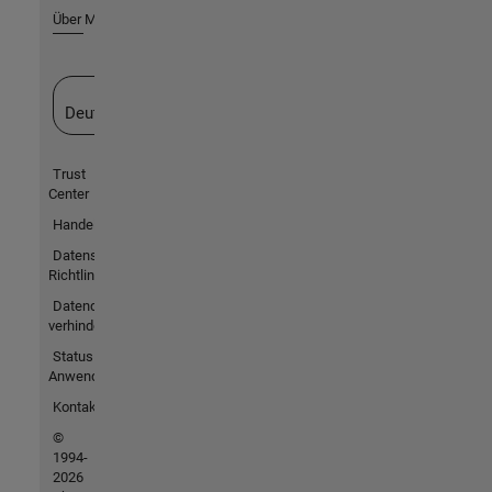
Über MathWorks
Website auswählen
Deutschland
Trust
Center
Handelsmarken
Datenschutz-
Richtlinien
Datendiebstahl
verhindern
Status von
Anwendungen
Kontakt
©
1994-
2026