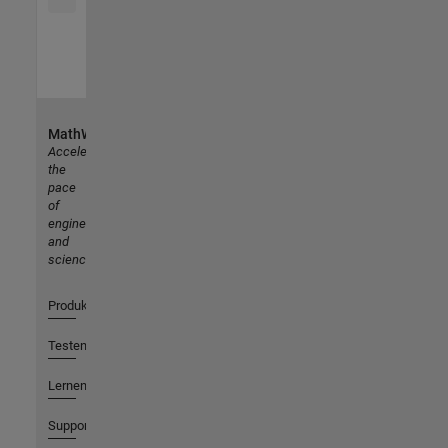
MathWorks
Accelerating
the
pace
of
engineering
and
science
Produkte
Testen oder Kaufen
Lernen
Support