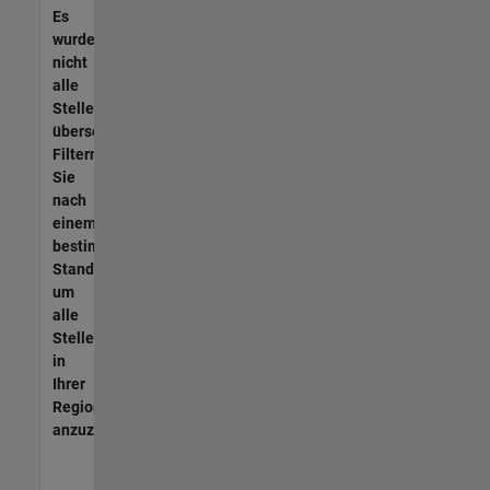
Es
wurden
nicht
alle
Stellen
übersetzt.
Filtern
Sie
nach
einem
bestimmten
Standort,
um
alle
Stellenangebote
in
Ihrer
Region
anzuzeigen.