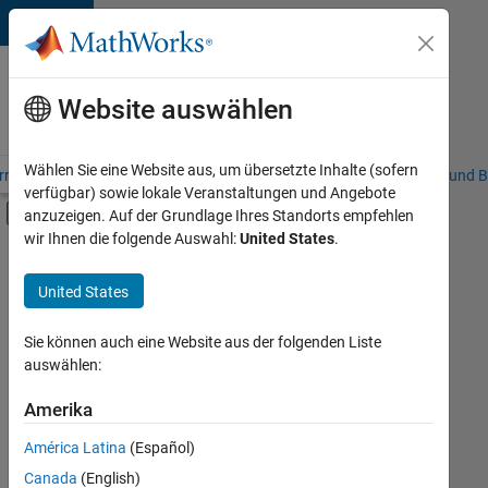
Weiter zum Inhalt
Karriere
bei
Website auswählen
MathWorks
Wählen Sie eine Website aus, um übersetzte Inhalte (sofern
riere – Übersicht
Stellensuche
Niederlassungen
Studierende und B
verfügbar) sowie lokale Veranstaltungen und Angebote
Umschaltung für Off-Canvas-Navigation
anzuzeigen. Auf der Grundlage Ihres Standorts empfehlen
Hauptinhalt
wir Ihnen die folgende Auswahl:
United States
.
FILTER:
Education Sales
United States
+
5
Sales Operations
Marketing Services
Sie können auch eine Website aus der folgenden Liste
auswählen:
Business Model Team
Finance and Operations
Amerika
Derzeit
gibt
Human Resources
América Latina
(Español)
es
keine
Canada
(English)