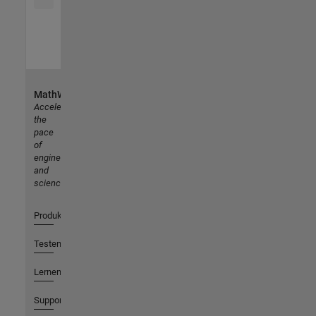
MathWorks
Accelerating
the
pace
of
engineering
and
science
Produkte
Testen oder Kaufen
Lernen
Support