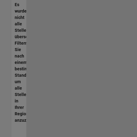
Es
wurden
nicht
alle
Stellen
übersetzt.
Filtern
Sie
nach
einem
bestimmten
Standort,
um
alle
Stellenangebote
in
Ihrer
Region
anzuzeigen.