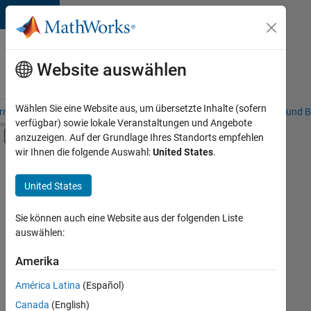
Weiter zum Inhalt
Karriere
bei
Website auswählen
MathWorks
Wählen Sie eine Website aus, um übersetzte Inhalte (sofern
riere – Übersicht
Stellensuche
Niederlassungen
Studierende und B
verfügbar) sowie lokale Veranstaltungen und Angebote
Umschaltung für Off-Canvas-Navigation
anzuzeigen. Auf der Grundlage Ihres Standorts empfehlen
Hauptinhalt
wir Ihnen die folgende Auswahl:
United States
.
FILTER:
Education Sales
United States
+
6
Sales Operations
Marketing Communications
Sie können auch eine Website aus der folgenden Liste
auswählen:
Marketing Services
Business Model Team
Amerika
Derzeit
gibt
Finance and Operations
América Latina
(Español)
es
Human Resources
keine
Canada
(English)