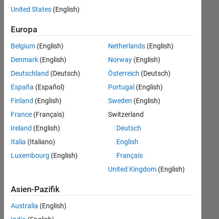
offenen
United States
(English)
Stellen,
die
Europa
Ihren
Suchkriterien
Belgium
(English)
Netherlands
(English)
entsprechen.
Denmark
(English)
Norway
(English)
Sie
Deutschland
(Deutsch)
Österreich
(Deutsch)
können
die
España
(Español)
Portugal
(English)
Suchkriterien
Finland
(English)
Sweden
(English)
weiter
France
(Français)
Switzerland
fassen
oder
Ireland
(English)
Deutsch
alle
Italia
(Italiano)
English
Stellenangebote
Luxembourg
(English)
Français
anzeigen
.
Wenn
United Kingdom
(English)
Sie
Asien-Pazifik
noch
immer
Australia
(English)
keine