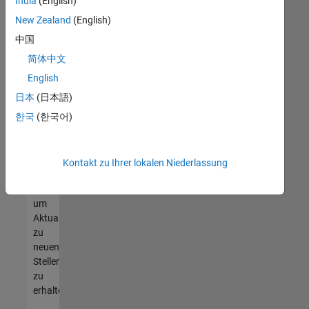
offenen
India
(English)
Stellen
New Zealand
(English)
finden
中国
können,
die
简体中文
Ihren
English
Qualifikationen
日本
(日本語)
entsprechen,
werden
한국
(한국어)
Sie
Mitglied
unseres
Kontakt zu Ihrer lokalen Niederlassung
Talent-
Netzwerks
,
um
Aktualisierungen
zu
neuen
Stellenangeboten
zu
erhalten.