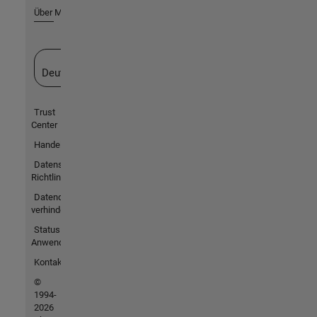
Über MathWorks
Website auswählen
Deutschland
Trust
Center
Handelsmarken
Datenschutz-
Richtlinien
Datendiebstahl
verhindern
Status von
Anwendungen
Kontakt
©
1994-
2026