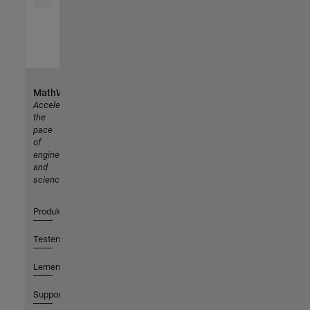
MathWorks
Accelerating
the
pace
of
engineering
and
science
Produkte
Testen oder Kaufen
Lernen
Support