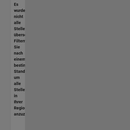
Es
wurden
nicht
alle
Stellen
übersetzt.
Filtern
Sie
nach
einem
bestimmten
Standort,
um
alle
Stellenangebote
in
Ihrer
Region
anzuzeigen.