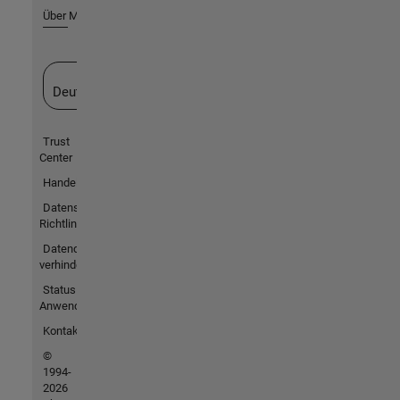
Über MathWorks
Website auswählen
Deutschland
Trust
Center
Handelsmarken
Datenschutz-
Richtlinien
Datendiebstahl
verhindern
Status von
Anwendungen
Kontakt
©
1994-
2026