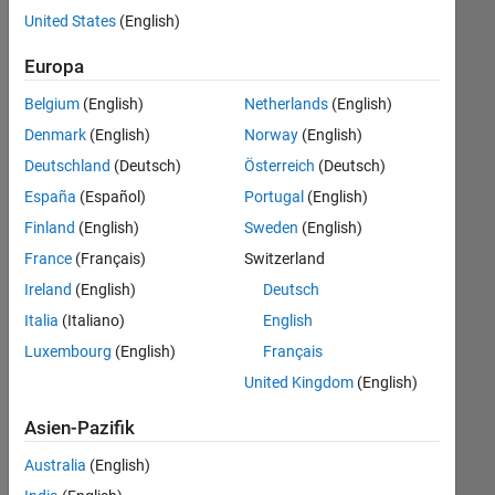
offenen
United States
(English)
Stellen,
die
Europa
Ihren
Suchkriterien
Belgium
(English)
Netherlands
(English)
entsprechen.
Denmark
(English)
Norway
(English)
Sie
Deutschland
(Deutsch)
Österreich
(Deutsch)
können
die
España
(Español)
Portugal
(English)
Suchkriterien
Finland
(English)
Sweden
(English)
weiter
France
(Français)
Switzerland
fassen
oder
Ireland
(English)
Deutsch
alle
Italia
(Italiano)
English
Stellenangebote
Luxembourg
(English)
Français
anzeigen
.
Wenn
United Kingdom
(English)
Sie
Asien-Pazifik
noch
immer
Australia
(English)
keine