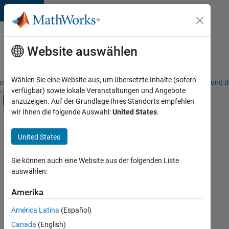
Weiter zum Inhalt
Karriere
bei
Website auswählen
MathWorks
Wählen Sie eine Website aus, um übersetzte Inhalte (sofern
riere – Übersicht
Stellensuche
Niederlassungen
Studierende und B
verfügbar) sowie lokale Veranstaltungen und Angebote
Umschaltung für Off-Canvas-Navigation
anzuzeigen. Auf der Grundlage Ihres Standorts empfehlen
Hauptinhalt
wir Ihnen die folgende Auswahl:
United States
.
FILTER:
Education Sales
United States
+
6
Inside Sales
Marketing Communications
Sie können auch eine Website aus der folgenden Liste
auswählen:
Marketing Services
Business Model Team
Amerika
Derzeit
gibt
Finance and Operations
América Latina
(Español)
es
Human Resources
keine
Canada
(English)