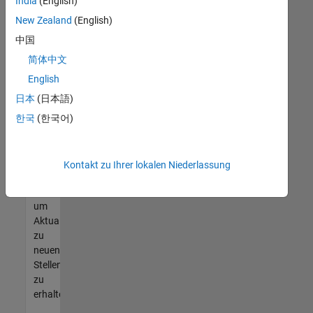
offenen
India
(English)
Stellen
New Zealand
(English)
finden
中国
können,
die
简体中文
Ihren
English
Qualifikationen
日本
(日本語)
entsprechen,
werden
한국
(한국어)
Sie
Mitglied
unseres
Kontakt zu Ihrer lokalen Niederlassung
Talent-
Netzwerks
,
um
Aktualisierungen
zu
neuen
Stellenangeboten
zu
erhalten.