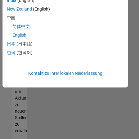
offenen
India
(English)
Stellen
New Zealand
(English)
finden
中国
können,
die
简体中文
Ihren
English
Qualifikationen
日本
(日本語)
entsprechen,
werden
한국
(한국어)
Sie
Mitglied
unseres
Kontakt zu Ihrer lokalen Niederlassung
Talent-
Netzwerks
,
um
Aktualisierungen
zu
neuen
Stellenangeboten
zu
erhalten.