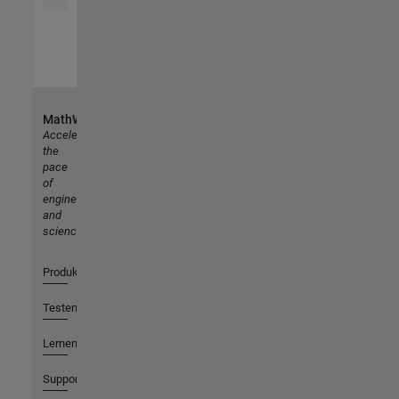
MathWorks
Accelerating
the
pace
of
engineering
and
science
Produkte
Testen oder Kaufen
Lernen
Support