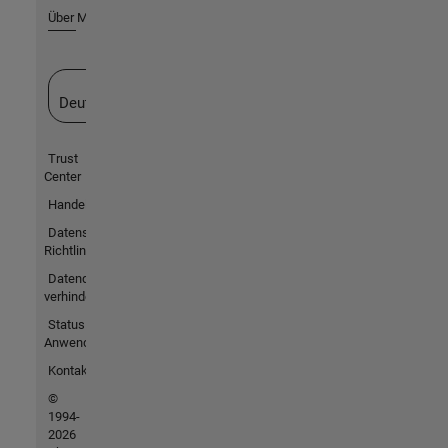
Über MathWorks
Website auswählen
Deutschland
Trust
Center
Handelsmarken
Datenschutz-
Richtlinien
Datendiebstahl
verhindern
Status von
Anwendungen
Kontakt
©
1994-
2026