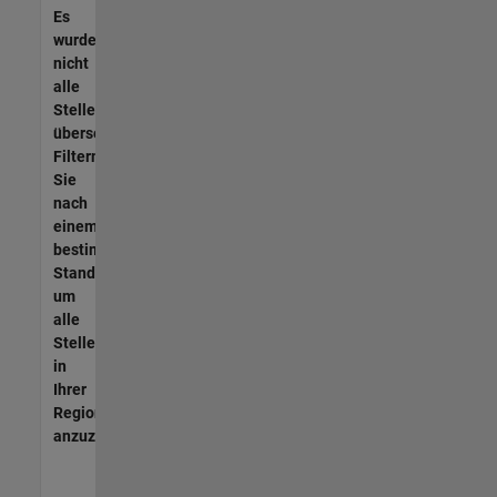
Es
wurden
nicht
alle
Stellen
übersetzt.
Filtern
Sie
nach
einem
bestimmten
Standort,
um
alle
Stellenangebote
in
Ihrer
Region
anzuzeigen.