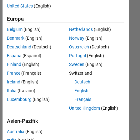
offenen
United States
(English)
Stellen,
die
Europa
Ihren
Suchkriterien
Belgium
(English)
Netherlands
(English)
entsprechen.
Denmark
(English)
Norway
(English)
Sie
Deutschland
(Deutsch)
Österreich
(Deutsch)
können
die
España
(Español)
Portugal
(English)
Suchkriterien
Finland
(English)
Sweden
(English)
weiter
France
(Français)
Switzerland
fassen
oder
Ireland
(English)
Deutsch
alle
Italia
(Italiano)
English
Stellenangebote
Luxembourg
(English)
Français
anzeigen
.
Wenn
United Kingdom
(English)
Sie
Asien-Pazifik
noch
immer
Australia
(English)
keine