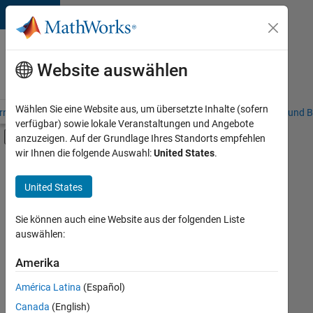
Weiter zum Inhalt
Karriere
bei
Website auswählen
MathWorks
Wählen Sie eine Website aus, um übersetzte Inhalte (sofern
riere – Übersicht
Stellensuche
Niederlassungen
Studierende und B
verfügbar) sowie lokale Veranstaltungen und Angebote
Umschaltung für Off-Canvas-Navigation
anzuzeigen. Auf der Grundlage Ihres Standorts empfehlen
Hauptinhalt
wir Ihnen die folgende Auswahl:
United States
.
FILTER:
Information Technology
United States
+
5
Education Sales
Marketing Services
Sie können auch eine Website aus der folgenden Liste
auswählen:
Business Model Team
Finance and Operations
Amerika
Derzeit
gibt
Human Resources
América Latina
(Español)
es
keine
Canada
(English)