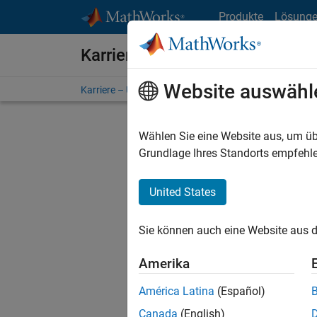
Weiter zum Inhalt
Produkte
Lösung
Karriere bei MathWorks
Website auswähl
Karriere – Übersicht
Stellensuche
Niederlassunge
Wählen Sie eine Website aus, um üb
FILTER:
Grundlage Ihres Standorts empfehle
United States
Derzeit
Sie könn
Sie können auch eine Website aus d
Stellen f
Aktualis
Amerika
Es wurde
América Latina
(Español)
Region a
Canada
(English)