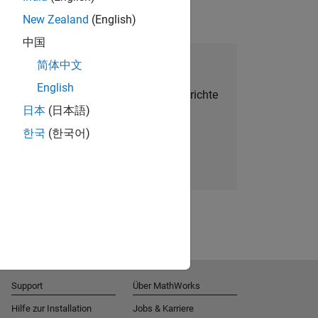
New Zealand
(English)
中国
alent Network beitreten
简体中文
English
Sie personalisierte Stellenangebote, Berichte
日本
(日本語)
und Unternehmensneuigkeiten.
한국
(한국어)
Melden Sie sich noch heute an
Support
Über MathWorks
Hilfe zur Installation
Jobs & Karriere