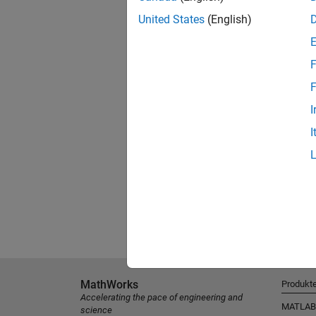
United States
(English)
F
F
I
I
MathWorks
Produkt
Accelerating the pace of engineering and
MATLAB
science