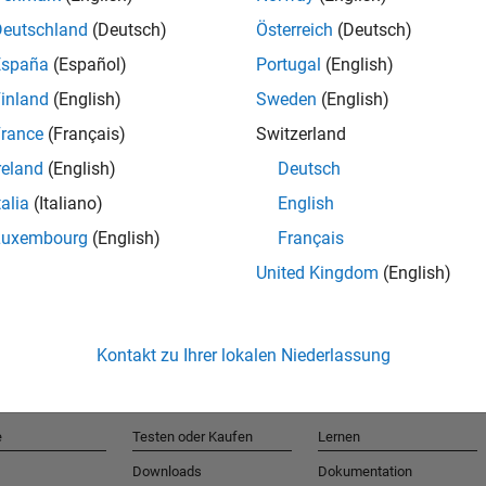
Deutschland
(Deutsch)
Österreich
(Deutsch)
España
(Español)
Portugal
(English)
T
inland
(English)
Sweden
(English)
rance
(Français)
Switzerland
Erhalten 
reland
(English)
Deutsch
talia
(Italiano)
English
Luxembourg
(English)
Français
United Kingdom
(English)
Kontakt zu Ihrer lokalen Niederlassung
e
Testen oder Kaufen
Lernen
Downloads
Dokumentation