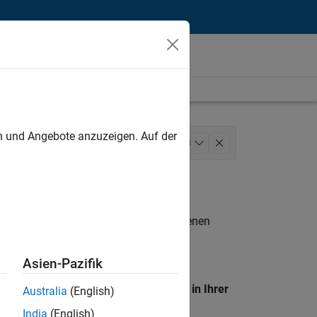
unt
en und Angebote anzuzeigen. Auf der
eting Communications
+
3
n entsprechen.
eigen
. Wenn Sie noch immer keine offenen
 Mitglied unseres
Talent-Netzwerks
, um
Asien-Pazifik
en Standort, um alle Stellenangebote in Ihrer
Australia
(English)
India
(English)