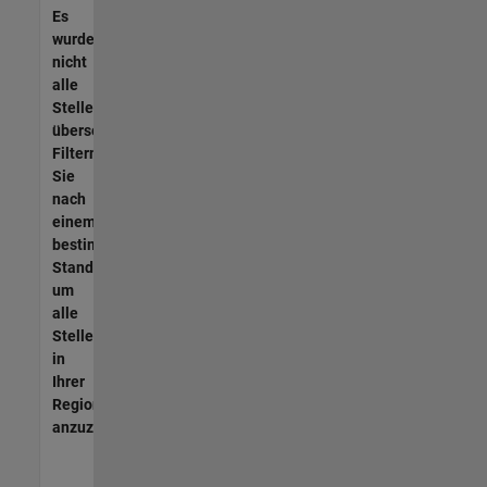
Es
wurden
nicht
alle
Stellen
übersetzt.
Filtern
Sie
nach
einem
bestimmten
Standort,
um
alle
Stellenangebote
in
Ihrer
Region
anzuzeigen.