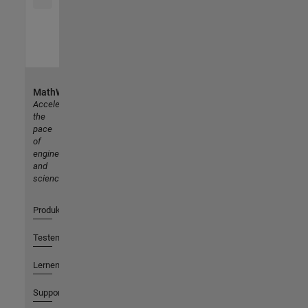
MathWorks
Accelerating
the
pace
of
engineering
and
science
Produkte
Testen oder Kaufen
Lernen
Support