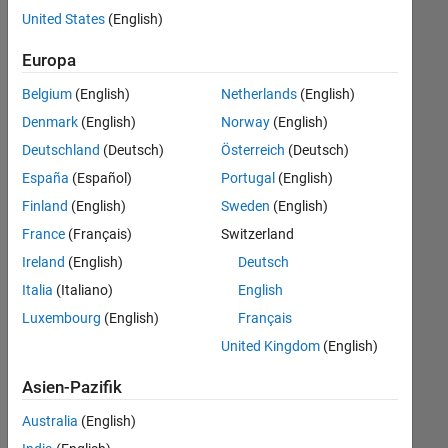
offenen
United States
(English)
Stellen,
die
Europa
Ihren
Suchkriterien
Belgium
(English)
Netherlands
(English)
entsprechen.
Denmark
(English)
Norway
(English)
Sie
Deutschland
(Deutsch)
Österreich
(Deutsch)
können
die
España
(Español)
Portugal
(English)
Suchkriterien
Finland
(English)
Sweden
(English)
weiter
France
(Français)
Switzerland
fassen
oder
Ireland
(English)
Deutsch
alle
Italia
(Italiano)
English
Stellenangebote
Luxembourg
(English)
Français
anzeigen
.
Wenn
United Kingdom
(English)
Sie
Asien-Pazifik
noch
immer
Australia
(English)
keine