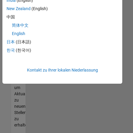
offenen
India
(English)
Stellen
New Zealand
(English)
finden
中国
können,
die
简体中文
Ihren
English
Qualifikationen
日本
(日本語)
entsprechen,
werden
한국
(한국어)
Sie
Mitglied
unseres
Kontakt zu Ihrer lokalen Niederlassung
Talent-
Netzwerks
,
um
Aktualisierungen
zu
neuen
Stellenangeboten
zu
erhalten.