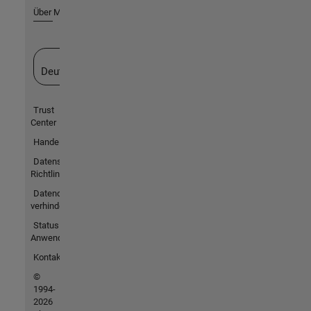
Über MathWorks
Website auswählen
Deutschland
Trust
Center
Handelsmarken
Datenschutz-
Richtlinien
Datendiebstahl
verhindern
Status von
Anwendungen
Kontakt
©
1994-
2026