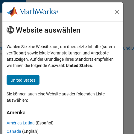
Weiter zum Inhalt
Karriere
bei
Website auswählen
MathWorks
Wählen Sie eine Website aus, um übersetzte Inhalte (sofern
riere – Übersicht
Stellensuche
Niederlassungen
Studierende und B
verfügbar) sowie lokale Veranstaltungen und Angebote
Umschaltung für Off-Canvas-Navigation
anzuzeigen. Auf der Grundlage Ihres Standorts empfehlen
Hauptinhalt
wir Ihnen die folgende Auswahl:
United States
.
FILTER:
Information Technology
United States
+
5
Commercial Sales
Marketing Communications
Sie können auch eine Website aus der folgenden Liste
auswählen:
Marketing Services
Business Model Team
Amerika
Derzeit
gibt
Human Resources
América Latina
(Español)
es
keine
Canada
(English)