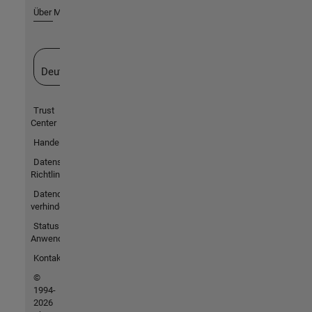
Über MathWorks
Website auswählen
Deutschland
Trust
Center
Handelsmarken
Datenschutz-
Richtlinien
Datendiebstahl
verhindern
Status von
Anwendungen
Kontakt
©
1994-
2026