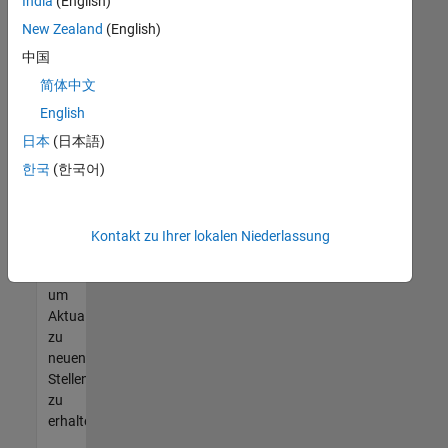
offenen
India
(English)
Stellen
New Zealand
(English)
finden
中国
können,
die
简体中文
Ihren
English
Qualifikationen
日本
(日本語)
entsprechen,
werden
한국
(한국어)
Sie
Mitglied
unseres
Kontakt zu Ihrer lokalen Niederlassung
Talent-
Netzwerks
,
um
Aktualisierungen
zu
neuen
Stellenangeboten
zu
erhalten.