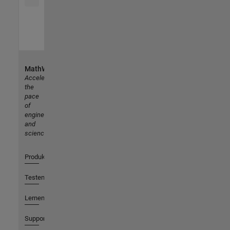
MathWorks
Accelerating
the
pace
of
engineering
and
science
Produkte
Testen oder Kaufen
Lernen
Support