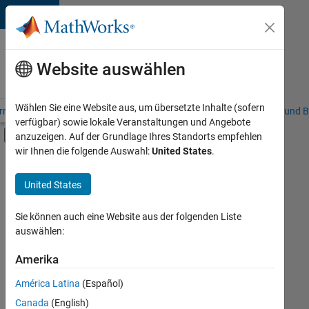
Weiter zum Inhalt
Karriere
bei
Website auswählen
MathWorks
Wählen Sie eine Website aus, um übersetzte Inhalte (sofern
riere – Übersicht
Stellensuche
Niederlassungen
Studierende und B
verfügbar) sowie lokale Veranstaltungen und Angebote
Umschaltung für Off-Canvas-Navigation
anzuzeigen. Auf der Grundlage Ihres Standorts empfehlen
Hauptinhalt
wir Ihnen die folgende Auswahl:
United States
.
FILTER:
Commercial Sales
United States
+
4
Sales Operations
Marketing Communications
Sie können auch eine Website aus der folgenden Liste
auswählen:
Marketing Services
Business Model Team
Amerika
Derzeit
gibt
América Latina
(Español)
es
keine
Canada
(English)