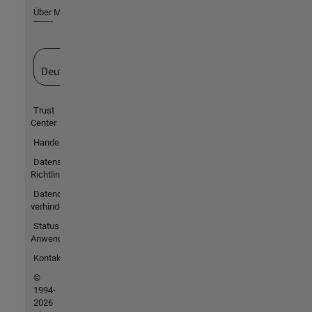
Über MathWorks
Website auswählen
Deutschland
Trust
Center
Handelsmarken
Datenschutz-
Richtlinien
Datendiebstahl
verhindern
Status von
Anwendungen
Kontakt
©
1994-
2026