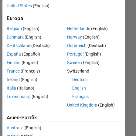
offenen
United States
(English)
Stellen,
die
Europa
Ihren
Suchkriterien
Belgium
(English)
Netherlands
(English)
entsprechen.
Denmark
(English)
Norway
(English)
Sie
Deutschland
(Deutsch)
Österreich
(Deutsch)
können
die
España
(Español)
Portugal
(English)
Suchkriterien
Finland
(English)
Sweden
(English)
weiter
France
(Français)
Switzerland
fassen
oder
Ireland
(English)
Deutsch
alle
Italia
(Italiano)
English
Stellenangebote
Luxembourg
(English)
Français
anzeigen
.
Wenn
United Kingdom
(English)
Sie
Asien-Pazifik
noch
immer
Australia
(English)
keine