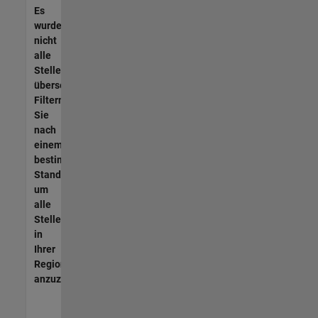
Es
wurden
nicht
alle
Stellen
übersetzt.
Filtern
Sie
nach
einem
bestimmten
Standort,
um
alle
Stellenangebote
in
Ihrer
Region
anzuzeigen.