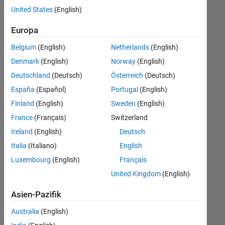
offenen
United States
(English)
Stellen,
die
Europa
Ihren
Suchkriterien
Belgium
(English)
Netherlands
(English)
entsprechen.
Denmark
(English)
Norway
(English)
Sie
Deutschland
(Deutsch)
Österreich
(Deutsch)
können
die
España
(Español)
Portugal
(English)
Suchkriterien
Finland
(English)
Sweden
(English)
weiter
France
(Français)
Switzerland
fassen
oder
Ireland
(English)
Deutsch
alle
Italia
(Italiano)
English
Stellenangebote
Luxembourg
(English)
Français
anzeigen
.
Wenn
United Kingdom
(English)
Sie
Asien-Pazifik
noch
immer
Australia
(English)
keine