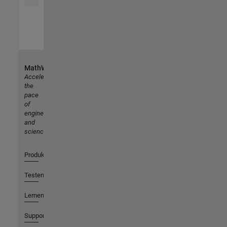
MathWorks
Accelerating
the
pace
of
engineering
and
science
Produkte
Testen oder Kaufen
Lernen
Support