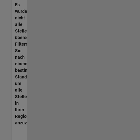
Es
wurden
nicht
alle
Stellen
übersetzt.
Filtern
Sie
nach
einem
bestimmten
Standort,
um
alle
Stellenangebote
in
Ihrer
Region
anzuzeigen.