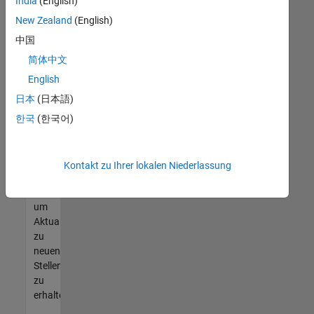
offenen
India
(English)
Stellen
New Zealand
(English)
finden
中国
können,
die
简体中文
Ihren
English
Qualifikationen
日本
(日本語)
entsprechen,
werden
한국
(한국어)
Sie
Mitglied
unseres
Kontakt zu Ihrer lokalen Niederlassung
Talent-
Netzwerks
,
um
Aktualisierungen
zu
neuen
Stellenangeboten
zu
erhalten.