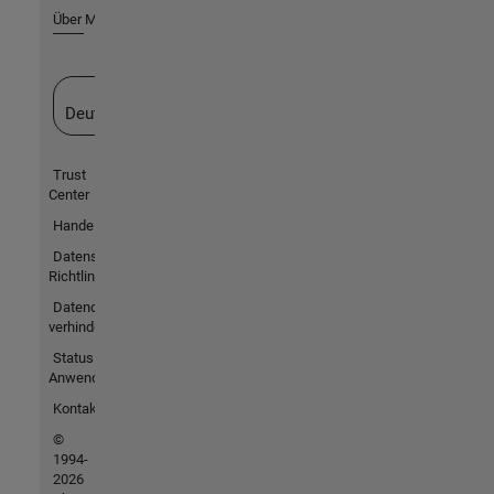
Über MathWorks
Website auswählen
Deutschland
Trust
Center
Handelsmarken
Datenschutz-
Richtlinien
Datendiebstahl
verhindern
Status von
Anwendungen
Kontakt
©
1994-
2026