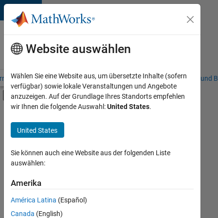
Weiter zum Inhalt
Karriere
bei
Website auswählen
MathWorks
Wählen Sie eine Website aus, um übersetzte Inhalte (sofern
riere – Übersicht
Stellensuche
Niederlassungen
Studierende und B
verfügbar) sowie lokale Veranstaltungen und Angebote
Umschaltung für Off-Canvas-Navigation
anzuzeigen. Auf der Grundlage Ihres Standorts empfehlen
Hauptinhalt
wir Ihnen die folgende Auswahl:
United States
.
FILTER:
Commercial Sales
United States
+
4
Customer Support
Sales Operations
Sie können auch eine Website aus der folgenden Liste
auswählen:
Business Model Team
Finance and Operations
Amerika
Derzeit
gibt
América Latina
(Español)
es
keine
Canada
(English)