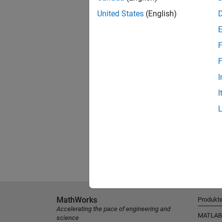
United States
(English)
F
F
I
I
MathWorks
Produkt
Accelerating the pace of engineering and
MATLAB
science