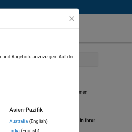
unt
en und Angebote anzuzeigen. Auf der
ions
Business Model Team
n entsprechen.
eigen
. Wenn Sie noch immer keine offenen
 Mitglied unseres
Talent-Netzwerks
, um
Asien-Pazifik
en Standort, um alle Stellenangebote in Ihrer
Australia
(English)
India
(English)