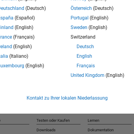
Deutschland
(Deutsch)
Österreich
(Deutsch)
España
(Español)
Portugal
(English)
T
inland
(English)
Sweden
(English)
rance
(Français)
Switzerland
Erhalten 
reland
(English)
Deutsch
talia
(Italiano)
English
Luxembourg
(English)
Français
United Kingdom
(English)
Kontakt zu Ihrer lokalen Niederlassung
e
Testen oder Kaufen
Lernen
Downloads
Dokumentation