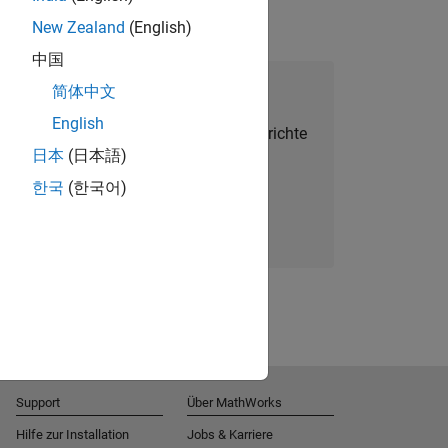
New Zealand
(English)
中国
alent Network beitreten
简体中文
English
Sie personalisierte Stellenangebote, Berichte
日本
(日本語)
und Unternehmensneuigkeiten.
한국
(한국어)
Melden Sie sich noch heute an
Support
Über MathWorks
Hilfe zur Installation
Jobs & Karriere