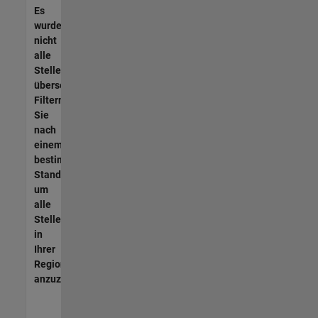
Es
wurden
nicht
alle
Stellen
übersetzt.
Filtern
Sie
nach
einem
bestimmten
Standort,
um
alle
Stellenangebote
in
Ihrer
Region
anzuzeigen.