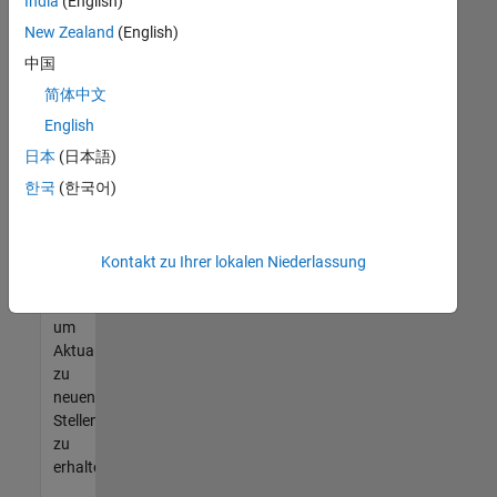
offenen
India
(English)
Stellen
New Zealand
(English)
finden
中国
können,
die
简体中文
Ihren
English
Qualifikationen
日本
(日本語)
entsprechen,
werden
한국
(한국어)
Sie
Mitglied
unseres
Kontakt zu Ihrer lokalen Niederlassung
Talent-
Netzwerks
,
um
Aktualisierungen
zu
neuen
Stellenangeboten
zu
erhalten.