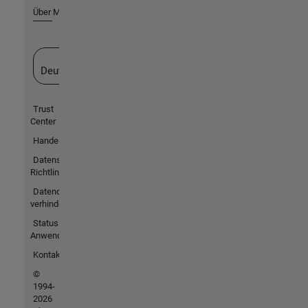
Über MathWorks
Website auswählen
Deutschland
Trust
Center
Handelsmarken
Datenschutz-
Richtlinien
Datendiebstahl
verhindern
Status von
Anwendungen
Kontakt
©
1994-
2026