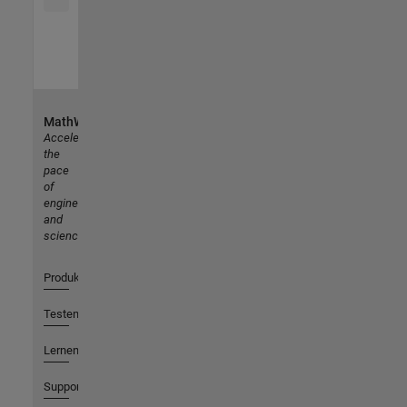
MathWorks
Accelerating
the
pace
of
engineering
and
science
Produkte
Testen oder Kaufen
Lernen
Support