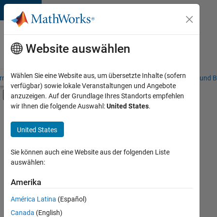
Weiter zum Inhalt
Karriere
bei
Website auswählen
MathWorks
Wählen Sie eine Website aus, um übersetzte Inhalte (sofern
riere – Übersicht
Stellensuche
Niederlassungen
Studierende und B
verfügbar) sowie lokale Veranstaltungen und Angebote
Umschaltung für Off-Canvas-Navigation
anzuzeigen. Auf der Grundlage Ihres Standorts empfehlen
Hauptinhalt
wir Ihnen die folgende Auswahl:
United States
.
FILTER:
Commercial Sales
United States
+
4
Customer Support
Inside Sales
Sie können auch eine Website aus der folgenden Liste
auswählen:
Sales Operations
Business Model Team
Amerika
Derzeit
gibt
América Latina
(Español)
es
keine
Canada
(English)