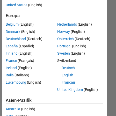
offenen
United States
(English)
Stellen,
die
Europa
Ihren
Suchkriterien
Belgium
(English)
Netherlands
(English)
entsprechen.
Denmark
(English)
Norway
(English)
Sie
Deutschland
(Deutsch)
Österreich
(Deutsch)
können
die
España
(Español)
Portugal
(English)
Suchkriterien
Finland
(English)
Sweden
(English)
weiter
France
(Français)
Switzerland
fassen
oder
Ireland
(English)
Deutsch
alle
Italia
(Italiano)
English
Stellenangebote
Luxembourg
(English)
Français
anzeigen
.
Wenn
United Kingdom
(English)
Sie
Asien-Pazifik
noch
immer
Australia
(English)
keine