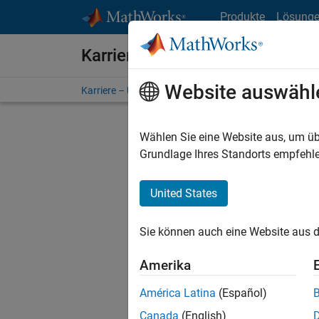
Weiter zum Inhalt
Produkte
Lösung
Karriere bei MathWorks
Website auswähl
Karriere – Übersicht
Stellensuche
Niederlassunge
Wählen Sie eine Website aus, um üb
FILTER:
Grundlage Ihres Standorts empfehle
United States
Derzeit
Sie könn
Sie können auch eine Website aus d
Stellen f
Aktualis
Amerika
Es wurde
América Latina
(Español)
Region a
Canada
(English)