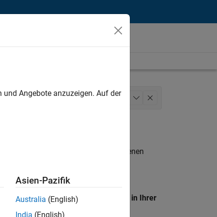
unt
en und Angebote anzuzeigen. Auf der
iness Model Team
+
1
n entsprechen.
eigen
. Wenn Sie noch immer keine offenen
 Mitglied unseres
Talent-Netzwerks
, um
Asien-Pazifik
en Standort, um alle Stellenangebote in Ihrer
Australia
(English)
India
(English)