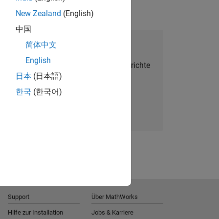
New Zealand
(English)
中国
alent Network beitreten
简体中文
English
Sie personalisierte Stellenangebote, Berichte
日本
(日本語)
und Unternehmensneuigkeiten.
한국
(한국어)
Melden Sie sich noch heute an
Support
Über MathWorks
Hilfe zur Installation
Jobs & Karriere