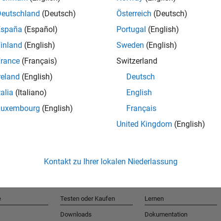
Deutschland
(Deutsch)
Österreich
(Deutsch)
España
(Español)
Portugal
(English)
T
inland
(English)
Sweden
(English)
rance
(Français)
Switzerland
Erhalten 
reland
(English)
Deutsch
talia
(Italiano)
English
Luxembourg
(English)
Français
United Kingdom
(English)
Kontakt zu Ihrer lokalen Niederlassung
e
Testen oder Kaufen
Lernen
Downloads
Dokumentation