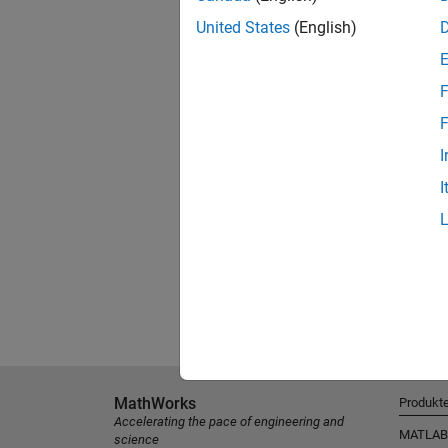
United States
(English)
F
F
I
I
MathWorks
Produkt
Accelerating the pace of engineering and
MATLAB
science