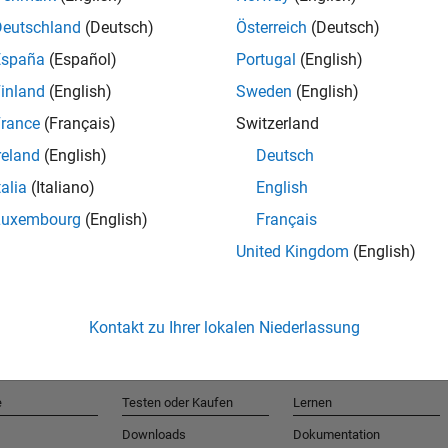
Deutschland
(Deutsch)
Österreich
(Deutsch)
España
(Español)
Portugal
(English)
T
inland
(English)
Sweden
(English)
rance
(Français)
Switzerland
Erhalten 
reland
(English)
Deutsch
talia
(Italiano)
English
Luxembourg
(English)
Français
United Kingdom
(English)
Kontakt zu Ihrer lokalen Niederlassung
e
Testen oder Kaufen
Lernen
Downloads
Dokumentation