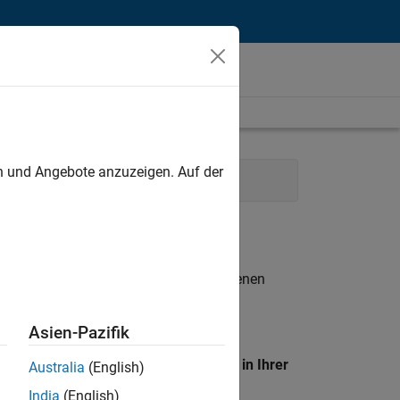
unt
en und Angebote anzuzeigen. Auf der
ations
Business Model Team
n entsprechen.
eigen
. Wenn Sie noch immer keine offenen
 Mitglied unseres
Talent-Netzwerks
, um
Asien-Pazifik
en Standort, um alle Stellenangebote in Ihrer
Australia
(English)
India
(English)