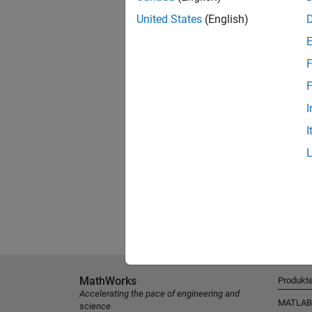
United States
(English)
F
F
I
I
MathWorks
Produkt
Accelerating the pace of engineering and
MATLAB
science