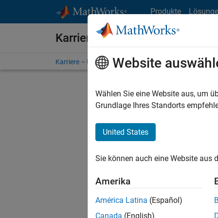
Weiter zum Inhalt
Produkte
Lösung
Karriere bei MathWorks
Website auswähl
Karriere – Übersicht
Stellensuche
Niederlassunge
Wählen Sie eine Website aus, um üb
Grundlage Ihres Standorts empfehle
United States
Derzeit
Sie könn
Sie können auch eine Website aus d
Stellen f
Aktualis
Amerika
Es wurde
América Latina
(Español)
Region a
Canada
(English)