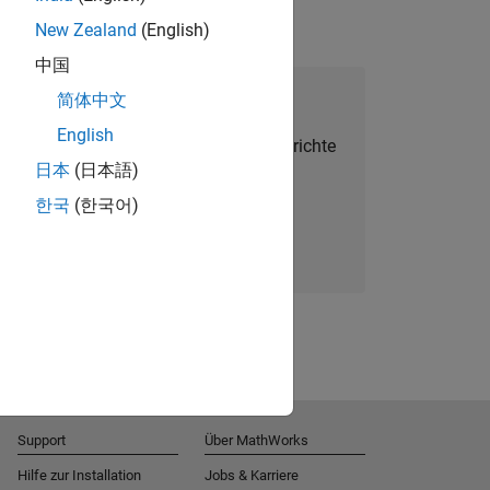
New Zealand
(English)
中国
alent Network beitreten
简体中文
English
Sie personalisierte Stellenangebote, Berichte
日本
(日本語)
und Unternehmensneuigkeiten.
한국
(한국어)
Melden Sie sich noch heute an
Support
Über MathWorks
Hilfe zur Installation
Jobs & Karriere