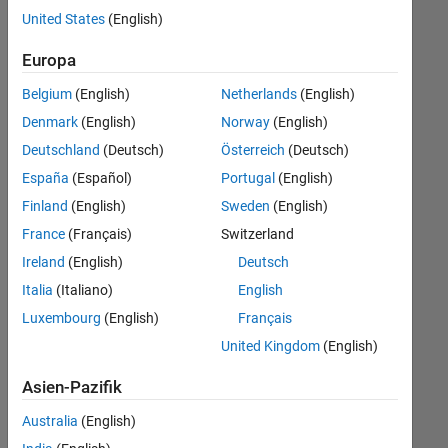
offenen
United States
(English)
Stellen,
die
Europa
Ihren
Suchkriterien
Belgium
(English)
Netherlands
(English)
entsprechen.
Denmark
(English)
Norway
(English)
Sie
Deutschland
(Deutsch)
Österreich
(Deutsch)
können
die
España
(Español)
Portugal
(English)
Suchkriterien
Finland
(English)
Sweden
(English)
weiter
France
(Français)
Switzerland
fassen
oder
Ireland
(English)
Deutsch
alle
Italia
(Italiano)
English
Stellenangebote
Luxembourg
(English)
Français
anzeigen
.
Wenn
United Kingdom
(English)
Sie
Asien-Pazifik
noch
immer
Australia
(English)
keine