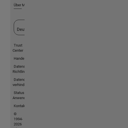
Über MathWorks
Website auswählen
Deutschland
Trust
Center
Handelsmarken
Datenschutz-
Richtlinien
Datendiebstahl
verhindern
Status von
Anwendungen
Kontakt
©
1994-
2026