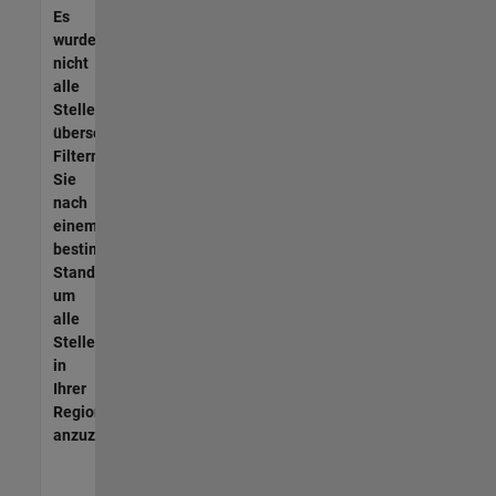
Es
wurden
nicht
alle
Stellen
übersetzt.
Filtern
Sie
nach
einem
bestimmten
Standort,
um
alle
Stellenangebote
in
Ihrer
Region
anzuzeigen.