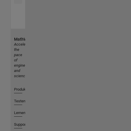
MathWorks
Accelerating
the
pace
of
engineering
and
science
Produkte
Testen oder Kaufen
Lernen
Support