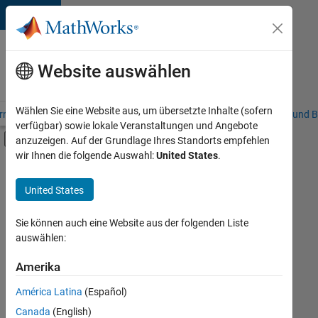
Weiter zum Inhalt
Karriere
bei
Website auswählen
MathWorks
Wählen Sie eine Website aus, um übersetzte Inhalte (sofern
riere – Übersicht
Stellensuche
Niederlassungen
Studierende und B
verfügbar) sowie lokale Veranstaltungen und Angebote
Umschaltung für Off-Canvas-Navigation
anzuzeigen. Auf der Grundlage Ihres Standorts empfehlen
Hauptinhalt
wir Ihnen die folgende Auswahl:
United States
.
FILTER:
Information Technology
United States
+
4
Sales Operations
Marketing Communications
Sie können auch eine Website aus der folgenden Liste
auswählen:
Marketing Services
Business Model Team
Amerika
Derzeit
gibt
América Latina
(Español)
es
keine
Canada
(English)