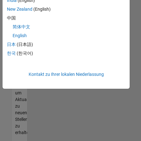
offenen
India
(English)
Stellen
New Zealand
(English)
finden
中国
können,
die
简体中文
Ihren
English
Qualifikationen
日本
(日本語)
entsprechen,
werden
한국
(한국어)
Sie
Mitglied
unseres
Kontakt zu Ihrer lokalen Niederlassung
Talent-
Netzwerks
,
um
Aktualisierungen
zu
neuen
Stellenangeboten
zu
erhalten.