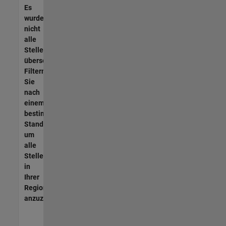
Es
wurden
nicht
alle
Stellen
übersetzt.
Filtern
Sie
nach
einem
bestimmten
Standort,
um
alle
Stellenangebote
in
Ihrer
Region
anzuzeigen.