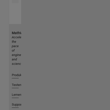
MathWorks
Accelerating
the
pace
of
engineering
and
science
Produkte
Testen oder Kaufen
Lernen
Support