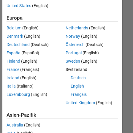
offenen
United States
(English)
Stellen,
die
Europa
Ihren
Suchkriterien
Belgium
(English)
Netherlands
(English)
entsprechen.
Denmark
(English)
Norway
(English)
Sie
Deutschland
(Deutsch)
Österreich
(Deutsch)
können
die
España
(Español)
Portugal
(English)
Suchkriterien
Finland
(English)
Sweden
(English)
weiter
France
(Français)
Switzerland
fassen
oder
Ireland
(English)
Deutsch
alle
Italia
(Italiano)
English
Stellenangebote
Luxembourg
(English)
Français
anzeigen
.
Wenn
United Kingdom
(English)
Sie
Asien-Pazifik
noch
immer
Australia
(English)
keine