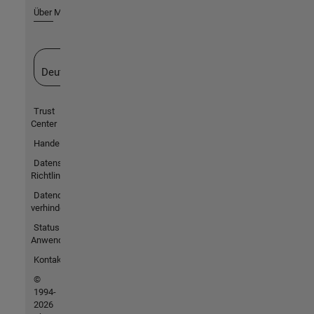
Über MathWorks
Website auswählen
Deutschland
Trust
Center
Handelsmarken
Datenschutz-
Richtlinien
Datendiebstahl
verhindern
Status von
Anwendungen
Kontakt
©
1994-
2026