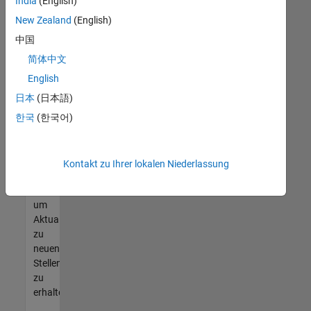
offenen
India
(English)
Stellen
New Zealand
(English)
finden
中国
können,
die
简体中文
Ihren
English
Qualifikationen
日本
(日本語)
entsprechen,
werden
한국
(한국어)
Sie
Mitglied
unseres
Kontakt zu Ihrer lokalen Niederlassung
Talent-
Netzwerks
,
um
Aktualisierungen
zu
neuen
Stellenangeboten
zu
erhalten.