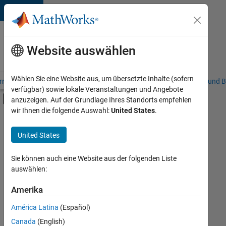
Weiter zum Inhalt
Karriere
bei
Website auswählen
MathWorks
Wählen Sie eine Website aus, um übersetzte Inhalte (sofern
riere – Übersicht
Stellensuche
Niederlassungen
Studierende und B
verfügbar) sowie lokale Veranstaltungen und Angebote
Umschaltung für Off-Canvas-Navigation
anzuzeigen. Auf der Grundlage Ihres Standorts empfehlen
Hauptinhalt
wir Ihnen die folgende Auswahl:
United States
.
FILTER:
Information Technology
United States
+
4
Inside Sales
Sales Operations
Sie können auch eine Website aus der folgenden Liste
auswählen:
Marketing Services
Business Model Team
Amerika
Derzeit
gibt
América Latina
(Español)
es
keine
Canada
(English)