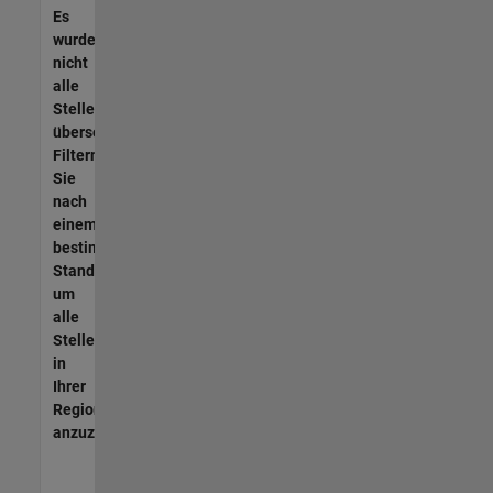
Es
wurden
nicht
alle
Stellen
übersetzt.
Filtern
Sie
nach
einem
bestimmten
Standort,
um
alle
Stellenangebote
in
Ihrer
Region
anzuzeigen.