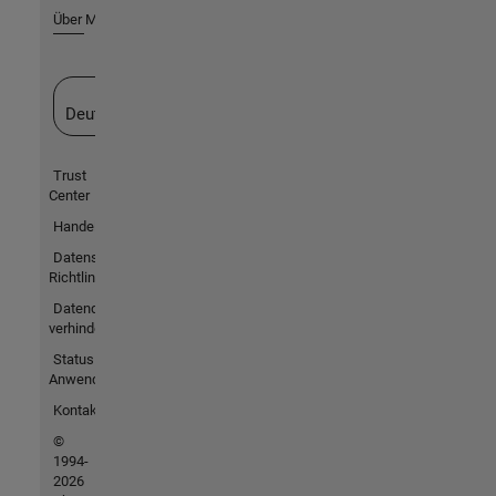
Über MathWorks
Website auswählen
Deutschland
Trust
Center
Handelsmarken
Datenschutz-
Richtlinien
Datendiebstahl
verhindern
Status von
Anwendungen
Kontakt
©
1994-
2026