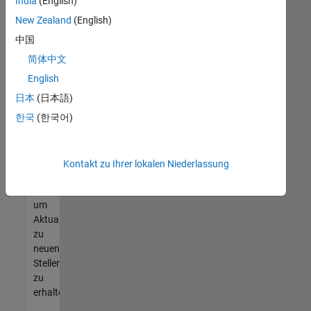
offenen
India
(English)
Stellen
New Zealand
(English)
finden
中国
können,
die
简体中文
Ihren
English
Qualifikationen
日本
(日本語)
entsprechen,
werden
한국
(한국어)
Sie
Mitglied
unseres
Kontakt zu Ihrer lokalen Niederlassung
Talent-
Netzwerks
,
um
Aktualisierungen
zu
neuen
Stellenangeboten
zu
erhalten.