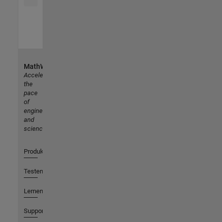
MathWorks
Accelerating
the
pace
of
engineering
and
science
Produkte
Testen oder Kaufen
Lernen
Support