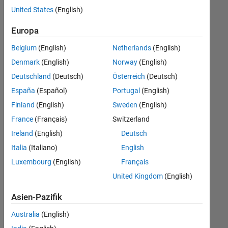
offenen
United States
(English)
Stellen,
die
Europa
Ihren
Suchkriterien
Belgium
(English)
Netherlands
(English)
entsprechen.
Denmark
(English)
Norway
(English)
Sie
Deutschland
(Deutsch)
Österreich
(Deutsch)
können
die
España
(Español)
Portugal
(English)
Suchkriterien
Finland
(English)
Sweden
(English)
weiter
France
(Français)
Switzerland
fassen
oder
Ireland
(English)
Deutsch
alle
Italia
(Italiano)
English
Stellenangebote
Luxembourg
(English)
Français
anzeigen
.
Wenn
United Kingdom
(English)
Sie
Asien-Pazifik
noch
immer
Australia
(English)
keine