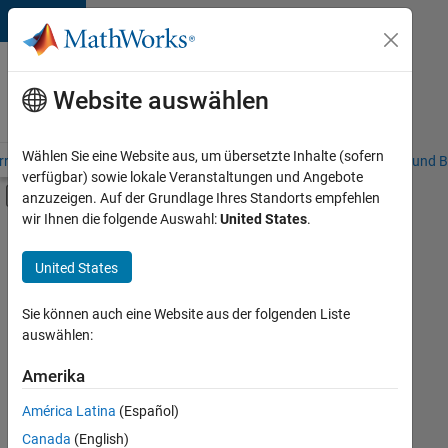
Weiter zum Inhalt
Karriere
bei
Website auswählen
MathWorks
Wählen Sie eine Website aus, um übersetzte Inhalte (sofern
riere – Übersicht
Stellensuche
Niederlassungen
Studierende und B
verfügbar) sowie lokale Veranstaltungen und Angebote
Umschaltung für Off-Canvas-Navigation
anzuzeigen. Auf der Grundlage Ihres Standorts empfehlen
Hauptinhalt
wir Ihnen die folgende Auswahl:
United States
.
FILTER:
Customer Support
United States
+
5
Inside Sales
Sales Operations
Sie können auch eine Website aus der folgenden Liste
auswählen:
Marketing Communications
Marketing Services
Amerika
Derzeit
gibt
Finance and Operations
América Latina
(Español)
es
keine
Canada
(English)