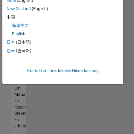
offenen
India
(English)
Stellen
New Zealand
(English)
finden
中国
können,
die
简体中文
Ihren
English
Qualifikationen
日本
(日本語)
entsprechen,
werden
한국
(한국어)
Sie
Mitglied
unseres
Kontakt zu Ihrer lokalen Niederlassung
Talent-
Netzwerks
,
um
Aktualisierungen
zu
neuen
Stellenangeboten
zu
erhalten.