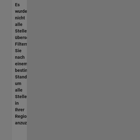
Es
wurden
nicht
alle
Stellen
übersetzt.
Filtern
Sie
nach
einem
bestimmten
Standort,
um
alle
Stellenangebote
in
Ihrer
Region
anzuzeigen.