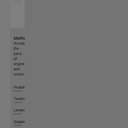
MathWorks
Accelerating
the
pace
of
engineering
and
science
Produkte
Testen oder Kaufen
Lernen
Support