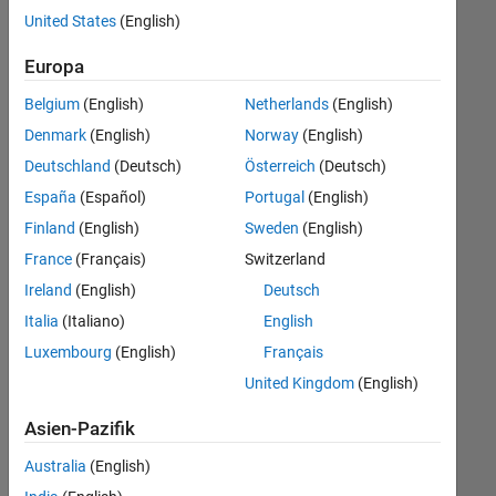
offenen
United States
(English)
Stellen,
die
Europa
Ihren
Suchkriterien
Belgium
(English)
Netherlands
(English)
entsprechen.
Denmark
(English)
Norway
(English)
Sie
Deutschland
(Deutsch)
Österreich
(Deutsch)
können
die
España
(Español)
Portugal
(English)
Suchkriterien
Finland
(English)
Sweden
(English)
weiter
France
(Français)
Switzerland
fassen
oder
Ireland
(English)
Deutsch
alle
Italia
(Italiano)
English
Stellenangebote
Luxembourg
(English)
Français
anzeigen
.
Wenn
United Kingdom
(English)
Sie
Asien-Pazifik
noch
immer
Australia
(English)
keine