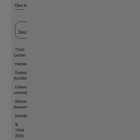
Über MathWorks
Website auswählen
Deutschland
Trust
Center
Handelsmarken
Datenschutz-
Richtlinien
Datendiebstahl
verhindern
Status von
Anwendungen
Kontakt
©
1994-
2026