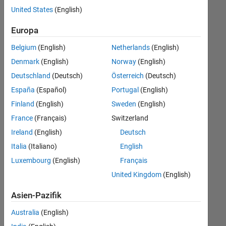
offenen
United States
(English)
Stellen,
die
Europa
Ihren
Suchkriterien
Belgium
(English)
Netherlands
(English)
entsprechen.
Denmark
(English)
Norway
(English)
Sie
Deutschland
(Deutsch)
Österreich
(Deutsch)
können
die
España
(Español)
Portugal
(English)
Suchkriterien
Finland
(English)
Sweden
(English)
weiter
France
(Français)
Switzerland
fassen
oder
Ireland
(English)
Deutsch
alle
Italia
(Italiano)
English
Stellenangebote
Luxembourg
(English)
Français
anzeigen
.
Wenn
United Kingdom
(English)
Sie
Asien-Pazifik
noch
immer
Australia
(English)
keine