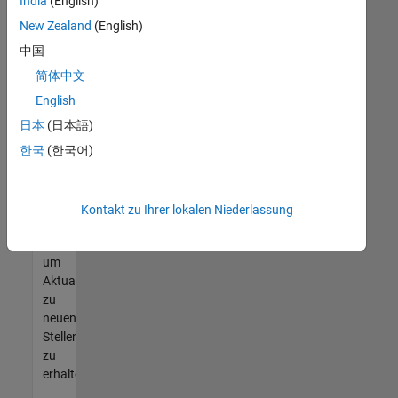
offenen
India
(English)
Stellen
New Zealand
(English)
finden
中国
können,
die
简体中文
Ihren
English
Qualifikationen
日本
(日本語)
entsprechen,
werden
한국
(한국어)
Sie
Mitglied
unseres
Kontakt zu Ihrer lokalen Niederlassung
Talent-
Netzwerks
,
um
Aktualisierungen
zu
neuen
Stellenangeboten
zu
erhalten.