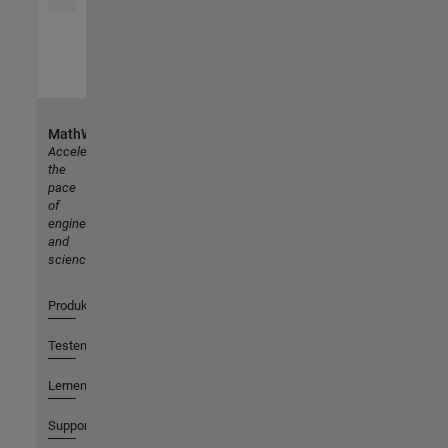
MathWorks
Accelerating
the
pace
of
engineering
and
science
Produkte
Testen oder Kaufen
Lernen
Support