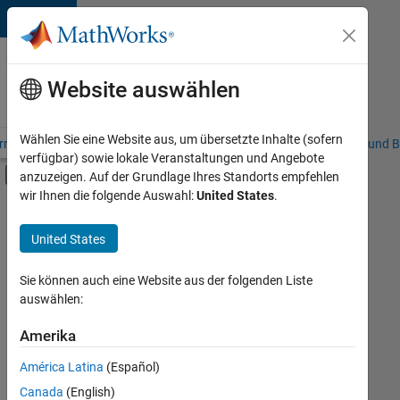
Weiter zum Inhalt
Karriere
bei
Website auswählen
MathWorks
Wählen Sie eine Website aus, um übersetzte Inhalte (sofern
riere – Übersicht
Stellensuche
Niederlassungen
Studierende und B
verfügbar) sowie lokale Veranstaltungen und Angebote
Umschaltung für Off-Canvas-Navigation
anzuzeigen. Auf der Grundlage Ihres Standorts empfehlen
Hauptinhalt
wir Ihnen die folgende Auswahl:
United States
.
FILTER:
Information Technology
United States
+
3
Customer Support
Inside Sales
Sie können auch eine Website aus der folgenden Liste
auswählen:
Marketing Services
Amerika
Derzeit
gibt
América Latina
(Español)
es
keine
Canada
(English)