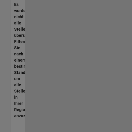
Es
wurden
nicht
alle
Stellen
übersetzt.
Filtern
Sie
nach
einem
bestimmten
Standort,
um
alle
Stellenangebote
in
Ihrer
Region
anzuzeigen.