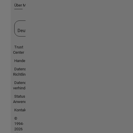
Über MathWorks
Website auswählen
Deutschland
Trust
Center
Handelsmarken
Datenschutz-
Richtlinien
Datendiebstahl
verhindern
Status von
Anwendungen
Kontakt
©
1994-
2026